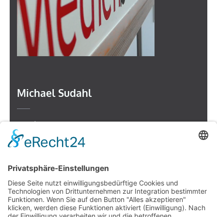
Michael Sudahl
Beethovenstr. 4
73614 Schorndorf
Telefon: 07181 477 9998
E-Mail:
sudahl@der-medienberater.de
Leonhard Fromm