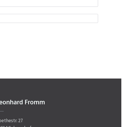
eonhard Fromm
oethestr. 27