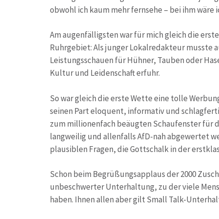
obwohl ich kaum mehr fernsehe – bei ihm wäre i
Am augenfälligsten war für mich gleich die ers
Ruhrgebiet: Als junger Lokalredakteur musste 
Leistungsschauen für Hühner, Tauben oder Hase
Kultur und Leidenschaft erfuhr.
So war gleich die erste Wette eine tolle Werbun
seinen Part eloquent, informativ und schlagfer
zum millionenfach beäugten Schaufenster für die
langweilig und allenfalls AfD-nah abgewertet 
plausiblen Fragen, die Gottschalk in der erstkla
Schon beim Begrüßungsapplaus der 2000 Zuscha
unbeschwerter Unterhaltung, zu der viele Mens
haben. Ihnen allen aber gilt Small Talk-Unterhalt