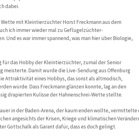
ch dabei.
te Wette mit Kleintierzüchter Horst Freckmann aus dem
auch ich immer wieder mal zu Geflügelzüchter-
n. Und es war immer spannend, was man hier über Biologie,
g für das Hobby der Kleintierzüchter, zumal der Senior
tig meisterte. Damit wurde die Live-Sendung aus Offenburg
 Attraktivität eines Hobbys, das sonst als altmodisch,
werden würde. Dass Freckmann glänzen konnte, lag an den
ssig drapierten Kulisse der Hahnenschrei-Wette stellte.
uer in der Baden-Arena, der kaum enden wollte, vermittelte
chen angesichts der Krisen, Kriege und klimatischen Verände
er Gottschalk als Garant dafür, dass es doch gelingt.