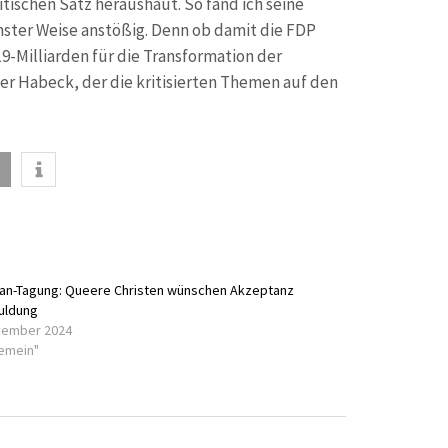
ischen Satz heraushaut. So fand ich seine
inster Weise anstößig. Denn ob damit die FDP
Milliarden für die Transformation der
ster Habeck, der die kritisierten Themen auf den
an-Tagung: Queere Christen wünschen Akzeptanz
Duldung
vember 2024
gemein"