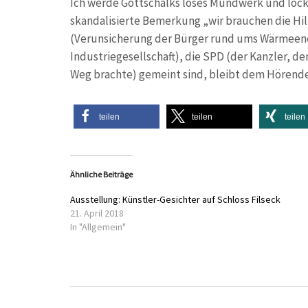
Ich werde Gottschalks loses Mundwerk und locke
skandalisierte Bemerkung „wir brauchen die Hilf
(Verunsicherung der Bürger rund ums Wärmeener
Industriegesellschaft), die SPD (der Kanzler, de
Weg brachte) gemeint sind, bleibt dem Hörende
teilen
teilen
teilen
Ähnliche Beiträge
Ausstellung: Künstler-Gesichter auf Schloss Filseck
21. April 2018
In "Allgemein"