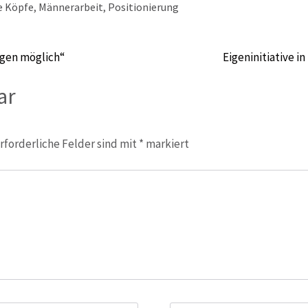
e Köpfe
,
Männerarbeit
,
Positionierung
ngen möglich“
Eigeninitiative i
ar
rforderliche Felder sind mit
*
markiert