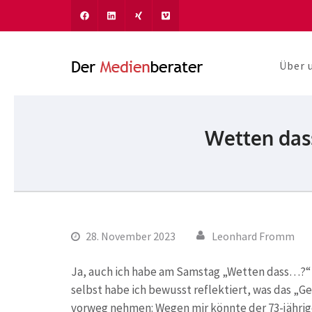
Über 
Der Medien
Journalismus und Komm
Wetten dass
28. November 2023
Leonhard Fromm
Ja, auch ich habe am Samstag „Wetten dass…?“
selbst habe ich bewusst reflektiert, was das „Ge
vorweg nehmen: Wegen mir könnte der 73-jähr