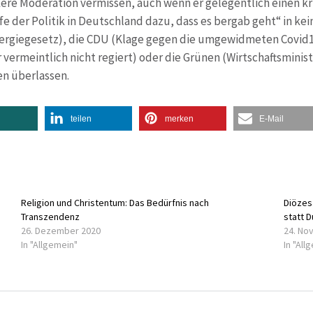
re Moderation vermissen, auch wenn er gelegentlich einen krit
e der Politik in Deutschland dazu, dass es bergab geht“ in ke
giegesetz), die CDU (Klage gegen die umgewidmeten Covid19-
r vermeintlich nicht regiert) oder die Grünen (Wirtschaftsmini
n überlassen.
teilen
merken
E-Mail
Religion und Christentum: Das Bedürfnis nach
Diözes
Transzendenz
statt 
26. Dezember 2020
24. No
In "Allgemein"
In "All