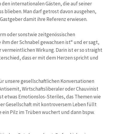
en internationalen Gästen, die auf seiner
ss blieben. Man darf getrost davon ausgehen,
Gastgeber damit ihre Referenz erwiesen.
orm oder sonstwie zeitgenössischen
e ihm der Schnabel gewachsen ist“ und er sagt,
vermeintlichen Wirkung. Darin ist er so straight
erschied, dass er mit dem Herzen spricht und
für unsere gesellschaftlichen Konversationen
 Antisemit, Wirtschaftsliberaler oder Chauvinist
st etwas Emotionslos-Steriles, das Themen wie
 der Gesellschaft mit kontroversem Leben füllt
ie ein Pilz im Trüben wuchert und dann bspw.