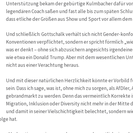
Unterstützung bekam der gebürtige Kulmbacher dafür von d
legendären Coach saßen und fast alle bis zum späten Schlu
dass etliche der Größen aus Show und Sport vor allem dem 
Und schließlich: Gottschalk verhält sich nicht Gender-konf
Konventionen verpflichtet, sondern er spricht förmlich „wi
was er denkt – ohne sich abzusichern angesichts irgendeiner 
wie etwa ein Donald Trump. Aber mit dem wesentlichen Unt
nicht aus einer Verachtung heraus.
Und mit dieser natürlichen Herzlichkeit könnte er Vorbild 
sein. Dass ich sage, was ist, ohne mich zu sorgen, als AfDler,
gebrandmarkt zu werden. Denn das vermeintlich Korrekte i
Migration, Inklusion oder Diversity nicht mehr in der Mitte
und damit in seiner Vielschichtigkeit belechtet, sondern w
lge hat.