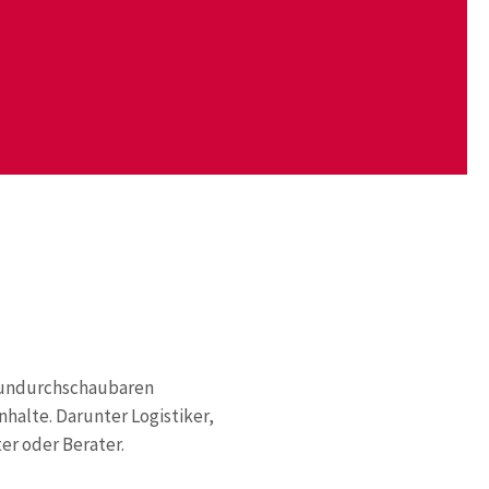
m undurchschaubaren
halte. Darunter Logistiker,
er oder Berater.