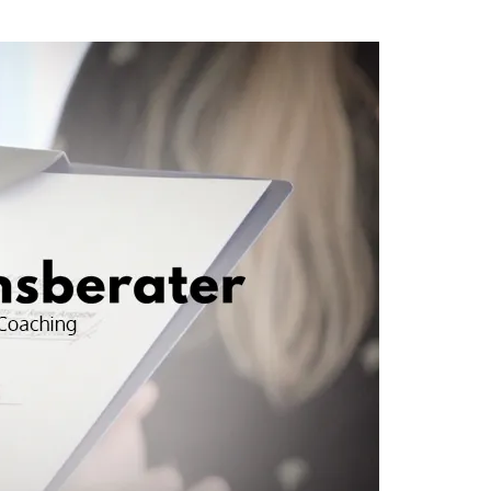
d zum Lebensberater
hr Coaching-Angebot für