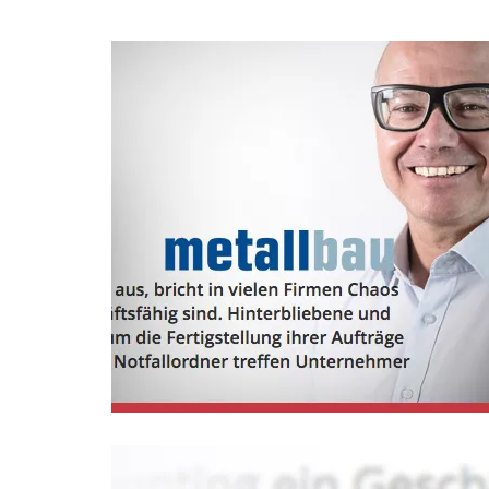
Metallbau
Magazin
Leonhard Fromm im Metallbau
Magazin über den
Ausnahmezustand, wenn der
Chef plötzlich stirbt.
Jetzt lesen