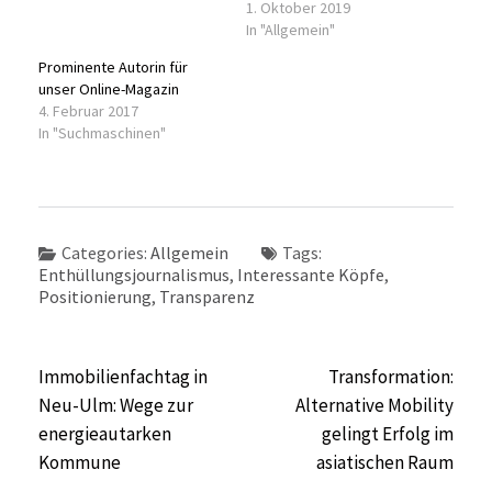
1. Oktober 2019
In "Allgemein"
Prominente Autorin für
unser Online-Magazin
4. Februar 2017
In "Suchmaschinen"
Categories:
Allgemein
Tags:
Enthüllungsjournalismus
,
Interessante Köpfe
,
Positionierung
,
Transparenz
Beitragsnavigation
Immobilienfachtag in
Transformation:
Neu-Ulm: Wege zur
Alternative Mobility
energieautarken
gelingt Erfolg im
Kommune
asiatischen Raum