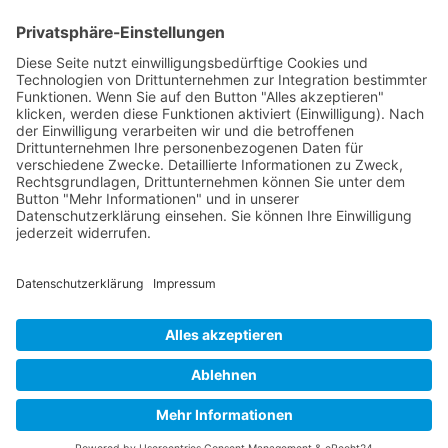
E-Mail:
sudahl@der-medienberater.de
Leonhard Fromm
Goethestr. 27
73614 Schorndorf
Telefon. 07181 4769906
E-Mail:
fromm@der-medienberater.de
© 2026 |
Der Medienberater
|
Impressum
|
Datenschutzerklärung