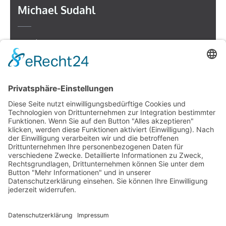
Michael Sudahl
Beethovenstr. 4
73614 Schorndorf
Telefon: 07181 477 9998
E-Mail:
sudahl@der-medienberater.de
Leonhard Fromm
Goethestr. 27
73614 Schorndorf
Telefon. 07181 4769906
E-Mail:
fromm@der-medienberater.de