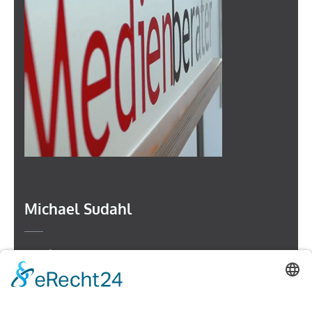
Michael Sudahl
Beethovenstr. 4
73614 Schorndorf
Telefon: 07181 477 9998
E-Mail:
sudahl@der-medienberater.de