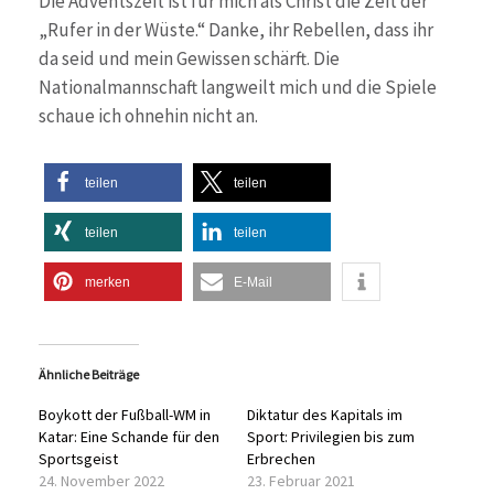
Die Adventszeit ist für mich als Christ die Zeit der
„Rufer in der Wüste.“ Danke, ihr Rebellen, dass ihr
da seid und mein Gewissen schärft. Die
Nationalmannschaft langweilt mich und die Spiele
schaue ich ohnehin nicht an.
teilen
teilen
teilen
teilen
merken
E-Mail
Ähnliche Beiträge
Boykott der Fußball-WM in
Diktatur des Kapitals im
Katar: Eine Schande für den
Sport: Privilegien bis zum
Sportsgeist
Erbrechen
24. November 2022
23. Februar 2021