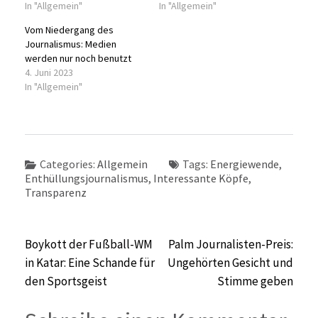
In "Allgemein"
In "Allgemein"
Vom Niedergang des
Journalismus: Medien
werden nur noch benutzt
4. Juni 2023
In "Allgemein"
Categories:
Allgemein
Tags:
Energiewende
,
Enthüllungsjournalismus
,
Interessante Köpfe
,
Transparenz
Beitragsnavigation
Boykott der Fußball-WM
Palm Journalisten-Preis:
in Katar: Eine Schande für
Ungehörten Gesicht und
den Sportsgeist
Stimme geben