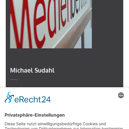
Michael Sudahl
Beethovenstr. 4
73614 Schorndorf
Telefon: 07181 477 9998
E-Mail:
sudahl@der-medienberater.de