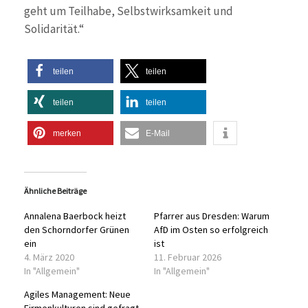
geht um Teilhabe, Selbstwirksamkeit und
Solidarität.“
teilen
teilen
teilen
teilen
merken
E-Mail
Ähnliche Beiträge
Annalena Baerbock heizt
Pfarrer aus Dresden: Warum
den Schorndorfer Grünen
AfD im Osten so erfolgreich
ein
ist
4. März 2020
11. Februar 2026
In "Allgemein"
In "Allgemein"
Agiles Management: Neue
Firmenkulturen sind gefragt