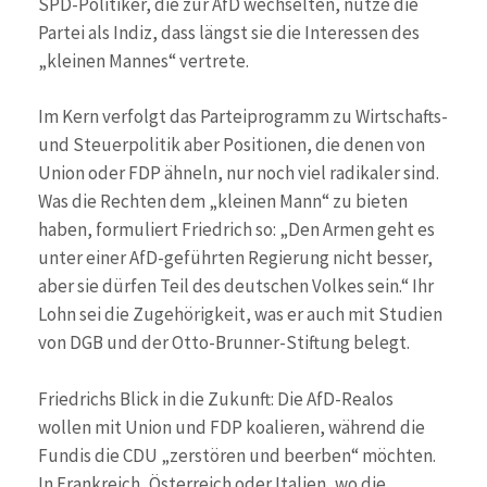
SPD-Politiker, die zur AfD wechselten, nutze die
Partei als Indiz, dass längst sie die Interessen des
„kleinen Mannes“ vertrete.
Im Kern verfolgt das Parteiprogramm zu Wirtschafts-
und Steuerpolitik aber Positionen, die denen von
Union oder FDP ähneln, nur noch viel radikaler sind.
Was die Rechten dem „kleinen Mann“ zu bieten
haben, formuliert Friedrich so: „Den Armen geht es
unter einer AfD-geführten Regierung nicht besser,
aber sie dürfen Teil des deutschen Volkes sein.“ Ihr
Lohn sei die Zugehörigkeit, was er auch mit Studien
von DGB und der Otto-Brunner-Stiftung belegt.
Friedrichs Blick in die Zukunft: Die AfD-Realos
wollen mit Union und FDP koalieren, während die
Fundis die CDU „zerstören und beerben“ möchten.
In Frankreich, Österreich oder Italien, wo die