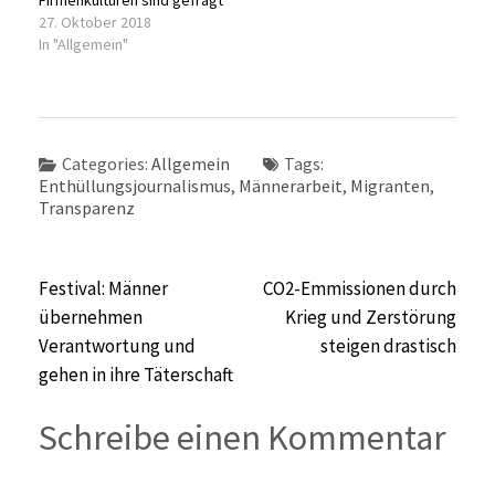
27. Oktober 2018
In "Allgemein"
Categories:
Allgemein
Tags:
Enthüllungsjournalismus
,
Männerarbeit
,
Migranten
,
Transparenz
Beitragsnavigation
Festival: Männer
CO2-Emmissionen durch
übernehmen
Krieg und Zerstörung
Verantwortung und
steigen drastisch
gehen in ihre Täterschaft
Schreibe einen Kommentar