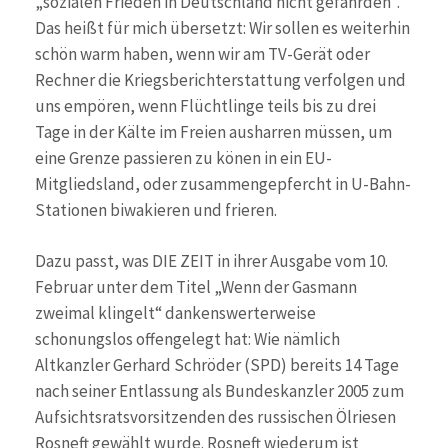
„sozialen Frieden in Deutschland nicht gefährden“.
Das heißt für mich übersetzt: Wir sollen es weiterhin
schön warm haben, wenn wir am TV-Gerät oder
Rechner die Kriegsberichterstattung verfolgen und
uns empören, wenn Flüchtlinge teils bis zu drei
Tage in der Kälte im Freien ausharren müssen, um
eine Grenze passieren zu könen in ein EU-
Mitgliedsland, oder zusammengepfercht in U-Bahn-
Stationen biwakieren und frieren.
Dazu passt, was DIE ZEIT in ihrer Ausgabe vom 10.
Februar unter dem Titel „Wenn der Gasmann
zweimal klingelt“ dankenswerterweise
schonungslos offengelegt hat: Wie nämlich
Altkanzler Gerhard Schröder (SPD) bereits 14 Tage
nach seiner Entlassung als Bundeskanzler 2005 zum
Aufsichtsratsvorsitzenden des russischen Ölriesen
Rosneft gewählt wurde. Rosneft wiederum ist