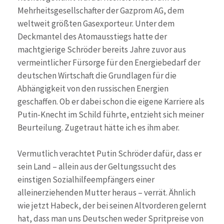
Mehrheitsgesellschafter der Gazprom AG, dem
weltweit größten Gasexporteur. Unter dem
Deckmantel des Atomausstiegs hatte der
machtgierige Schröder bereits Jahre zuvor aus
vermeintlicher Fürsorge für den Energiebedarf der
deutschen Wirtschaft die Grundlagen für die
Abhängigkeit von den russischen Energien
geschaffen. Ob er dabei schon die eigene Karriere als
Putin-Knecht im Schild führte, entzieht sich meiner
Beurteilung. Zugetraut hätte ich es ihm aber.
Vermutlich verachtet Putin Schröder dafür, dass er
sein Land – allein aus der Geltungssucht des
einstigen Sozialhilfeempfängers einer
alleinerziehenden Mutter heraus – verrät. Ähnlich
wie jetzt Habeck, der bei seinen Altvorderen gelernt
hat, dass man uns Deutschen weder Spritpreise von