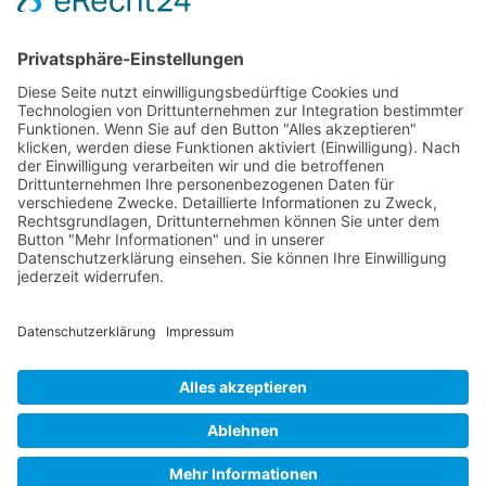
Telefon: 07181 477 9998
E-Mail:
sudahl@der-medienberater.de
Leonhard Fromm
Goethestr. 27
73614 Schorndorf
Telefon. 07181 4769906
E-Mail:
fromm@der-medienberater.de
© 2026 |
Der Medienberater
|
Impressum
|
Datenschutzerklärung