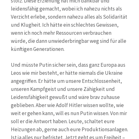
stolz. Diese Erziehung hat mich dankbar und
leidensfähig gemacht, wobei ich nahezu nichts als
Verzicht erlebe, sondern nahezu alles als Solidarität
und Klugheit. Ich hätte ein schlechtes Gewissen,
wenn ich noch mehr Ressourcen verbrauchen
würde, die dann unwiederbringbar weg sind für alle
künftigen Generationen.
Und müsste Putin sicher sein, dass ganz Europa aus
Leos wie mir besteht, er hätte niemals die Ukraine
angegriffen. Er hätte um unsere Entschlossenheit,
unseren Kampfgeist und unsere Zähigkeit und
Leidensfähigkeit gewußt und wäre brav zuhause
geblieben. Aber wie Adolf Hitler wissen wollte, wie
weit er gehen kann, will es nun Putin wissen. Von mir
soll er die Antwort haben. Leute, schaltet eure
Heizungen ab, gerne auch eure Produktionsanlagen.
Ist ja alles nur befristet. Jetzt geht es um Freiheit –