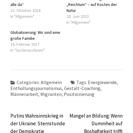
alle da“
„Reichtum“ – auf Kosten der
22. Oktober 2018
Natur
In "Allgemein"
20. Juni 2022
In "Allgemein"
Globalisierung: Wir sind eine
große Familie
16. Februar 2017
In "Suchmaschinen"
Categories:
Allgemein
Tags:
Energiewende
,
Enthüllungsjournalismus
,
Gestalt-Coaching
,
Männerarbeit
,
Migranten
,
Positionierung
Beitragsnavigation
Putins Wahnsinnskrieg in
Mangel an Bildung: Wenn
der Ukraine: Sternstunde
Dummheit auf
der Demokratie
Boshaftigkeit trifft