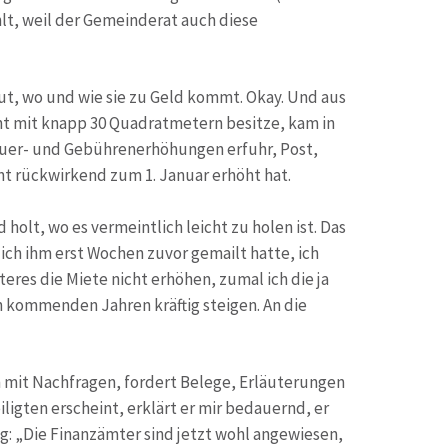
hlt, weil der Gemeinderat auch diese
t, wo und wie sie zu Geld kommt. Okay. Und aus
ent mit knapp 30 Quadratmetern besitze, kam in
euer- und Gebührenerhöhungen erfuhr, Post,
t rückwirkend zum 1. Januar erhöht hat.
holt, wo es vermeintlich leicht zu holen ist. Das
ich ihm erst Wochen zuvor gemailt hatte, ich
eres die Miete nicht erhöhen, zumal ich die ja
 kommenden Jahren kräftig steigen. An die
n mit Nachfragen, fordert Belege, Erläuterungen
iligten erscheint, erklärt er mir bedauernd, er
g: „Die Finanzämter sind jetzt wohl angewiesen,