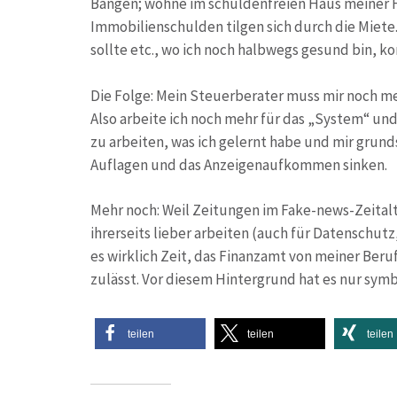
Bangen; wohne im schuldenfreien Haus meiner F
Immobilienschulden tilgen sich durch die Miete
sollte etc., wo ich noch halbwegs gesund bin, k
Die Folge: Mein Steuerberater muss mir noch m
Also arbeite ich noch mehr für das „System“ und
zu arbeiten, was ich gelernt habe und mir grun
Auflagen und das Anzeigenaufkommen sinken.
Mehr noch: Weil Zeitungen im Fake-news-Zeitalt
ihrerseits lieber arbeiten (auch für Datenschutz
es wirklich Zeit, das Finanzamt von meiner Ber
zulässt. Vor diesem Hintergrund hat es nur sym
teilen
teilen
teilen