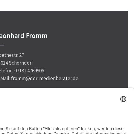
eonhard Fromm
oethestr. 27
3614 Schorndorf
elefon. 07181 4769906
-Mail:
fromm@der-medienberater.de