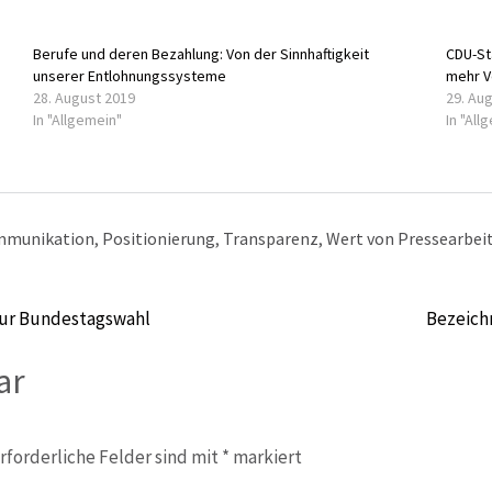
Berufe und deren Bezahlung: Von der Sinnhaftigkeit
CDU-St
unserer Entlohnungssysteme
mehr V
28. August 2019
29. Au
In "Allgemein"
In "All
ommunikation
,
Positionierung
,
Transparenz
,
Wert von Pressearbei
 zur Bundestagswahl
Bezeichn
ar
rforderliche Felder sind mit
*
markiert