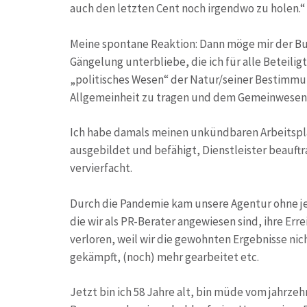
auch den letzten Cent noch irgendwo zu holen.“
Meine spontane Reaktion: Dann möge mir der Bu
Gängelung unterbliebe, die ich für alle Beteil
„politisches Wesen“ der Natur/seiner Bestimmun
Allgemeinheit zu tragen und dem Gemeinwesen z
Ich habe damals meinen unkündbaren Arbeitsplat
ausgebildet und befähigt, Dienstleister beauft
vervierfacht.
Durch die Pandemie kam unsere Agentur ohne j
die wir als PR-Berater angewiesen sind, ihre Er
verloren, weil wir die gewohnten Ergebnisse ni
gekämpft, (noch) mehr gearbeitet etc.
Jetzt bin ich 58 Jahre alt, bin müde vom jahrz