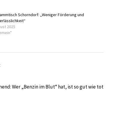
ammtisch Schorndorf: „Weniger Förderung und
erlässlichkeit“
gust 2025
gemein"
t
end: Wer „Benzin im Blut“ hat, ist so gut wie tot