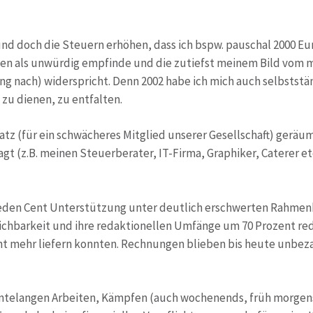
nd doch die Steuern erhöhen, dass ich bspw. pauschal 2000 Eu
igten als unwürdig empfinde und die zutiefst meinem Bild vom 
g nach) widerspricht. Denn 2002 habe ich mich auch selbststän
u dienen, zu entfalten.
z (für ein schwächeres Mitglied unserer Gesellschaft) geräu
ragt (z.B. meinen Steuerberater, IT-Firma, Graphiker, Caterer
eden Cent Unterstützung unter deutlich erschwerten Rahmenb
reichbarkeit und ihre redaktionellen Umfänge um 70 Prozent re
cht mehr liefern konnten. Rechnungen blieben bis heute unbeza
ehntelangen Arbeiten, Kämpfen (auch wochenends, früh morgens