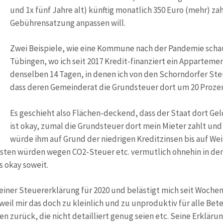
und 1x fünf Jahre alt) künftig monatlich 350 Euro (mehr) za
Gebührensatzung anpassen will.
Zwei Beispiele, wie eine Kommune nach der Pandemie schau
Tübingen, wo ich seit 2017 Kredit-finanziert ein Appartem
denselben 14 Tagen, in denen ich von den Schorndorfer St
dass deren Gemeinderat die Grundsteuer dort um 20 Prozen
Es geschieht also Flächen-deckend, dass der Staat dort Geld 
ist okay, zumal die Grundsteuer dort mein Mieter zahlt und 
würde ihm auf Grund der niedrigen Kreditzinsen bis auf Weit
ten würden wegen CO2-Steuer etc. vermutlich ohnehin in den
s okay soweit.
einer Steuererklärung für 2020 und belästigt mich seit Woche
weil mir das doch zu kleinlich und zu unproduktiv für alle Bete
zurück, die nicht detailliert genug seien etc. Seine Erklärun