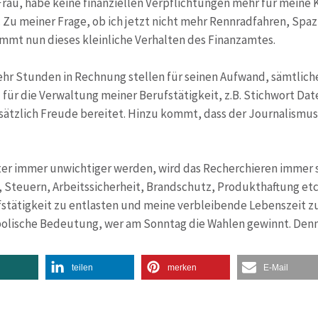
rau, habe keine finanziellen Verpflichtungen mehr für meine
. Zu meiner Frage, ob ich jetzt nicht mehr Rennradfahren, Sp
ommt nun dieses kleinliche Verhalten des Finanzamtes.
ehr Stunden in Rechnung stellen für seinen Aufwand, sämtlic
 für die Verwaltung meiner Berufstätigkeit, z.B. Stichwort Da
dsätzlich Freude bereitet. Hinzu kommt, dass der Journalismus
er immer unwichtiger werden, wird das Recherchieren immer s
, Steuern, Arbeitssicherheit, Brandschutz, Produkthaftung etc.)
ufstätigkeit zu entlasten und meine verbleibende Lebenszeit 
bolische Bedeutung, wer am Sonntag die Wahlen gewinnt. Denn d
teilen
merken
E-Mail