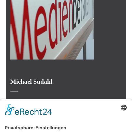
Michael Sudahl
Beethovenstr. 4
73614 Schorndorf
Telefon: 07181 477 9998
E-Mail:
sudahl@der-medienberater.de