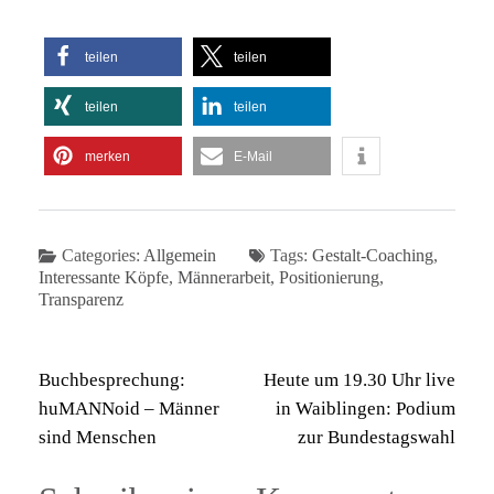
teilen
teilen
teilen
teilen
merken
E-Mail
Categories:
Allgemein
Tags:
Gestalt-Coaching
,
Interessante Köpfe
,
Männerarbeit
,
Positionierung
,
Transparenz
Beitragsnavigation
Buchbesprechung:
Heute um 19.30 Uhr live
huMANNoid – Männer
in Waiblingen: Podium
sind Menschen
zur Bundestagswahl