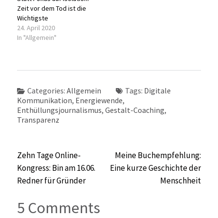
Zeit vor dem Tod ist die
Wichtigste
24. April 2020
In "Allgemein"
Categories:
Allgemein
Tags:
Digitale
Kommunikation
,
Energiewende
,
Enthüllungsjournalismus
,
Gestalt-Coaching
,
Transparenz
Beitragsnavigation
Zehn Tage Online-
Meine Buchempfehlung:
Kongress: Bin am 16.06.
Eine kurze Geschichte der
Redner für Gründer
Menschheit
5 Comments