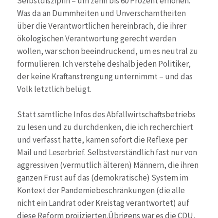
Selbstdisziplin – um zehn bis 60 Prozent erhöhen.
Was da an Dummheiten und Unverschämtheiten
über die Verantwortlichen hereinbrach, die ihrer
ökologischen Verantwortung gerecht werden
wollen, war schon beeindruckend, um es neutral zu
formulieren. Ich verstehe deshalb jeden Politiker,
der keine Kraftanstrengung unternimmt – und das
Volk letztlich belügt.
Statt sämtliche Infos des Abfallwirtschaftsbetriebs
zu lesen und zu durchdenken, die ich recherchiert
und verfasst hatte, kamen sofort die Reflexe per
Mail und Leserbrief. Selbstverständlich fast nur von
aggressiven (vermutlich älteren) Männern, die ihren
ganzen Frust auf das (demokratische) System im
Kontext der Pandemiebeschränkungen (die alle
nicht ein Landrat oder Kreistag verantwortet) auf
diese Reform projizierten.Übrigens war es die CDU,