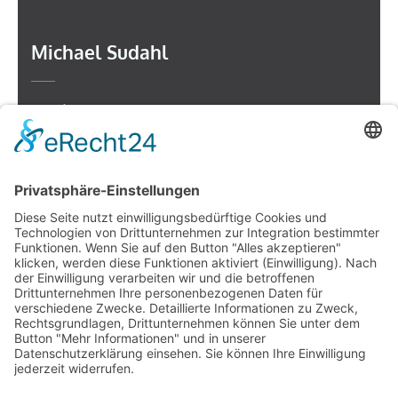
Michael Sudahl
Beethovenstr. 4
73614 Schorndorf
Telefon: 07181 477 9998
E-Mail:
sudahl@der-medienberater.de
Leonhard Fromm
Goethestr. 27
73614 Schorndorf
Telefon. 07181 4769906
E-Mail:
fromm@der-medienberater.de