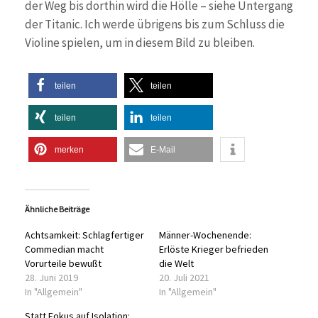
der Weg bis dorthin wird die Hölle – siehe Untergang
der Titanic. Ich werde übrigens bis zum Schluss die
Violine spielen, um in diesem Bild zu bleiben.
teilen
teilen
teilen
teilen
merken
E-Mail
Ähnliche Beiträge
Achtsamkeit: Schlagfertiger
Männer-Wochenende:
Commedian macht
Erlöste Krieger befrieden
Vorurteile bewußt
die Welt
28. Juni 2019
20. Juli 2021
In "Allgemein"
In "Allgemein"
Statt Fokus auf Isolation: