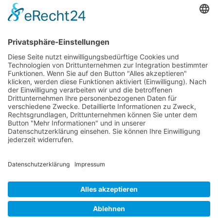
73614 Schorndorf
Telefon: 07181 477 9998
E-Mail:
sudahl@der-medienberater.de
Leonhard Fromm
Goethestr. 27
73614 Schorndorf
Telefon. 07181 4769906
E-Mail:
fromm@der-medienberater.de
© 2026 |
Der Medienberater
|
Impressum
|