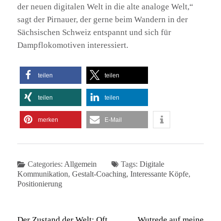
der neuen digitalen Welt in die alte analoge Welt,“
sagt der Pirnauer, der gerne beim Wandern in der
Sächsischen Schweiz entspannt und sich für
Dampflokomotiven interessiert.
teilen
teilen
teilen
teilen
merken
E-Mail
Categories:
Allgemein
Tags:
Digitale
Kommunikation
,
Gestalt-Coaching
,
Interessante Köpfe
,
Positionierung
Beitragsnavigation
Der Zustand der Welt: Oft
Wutrede auf meine