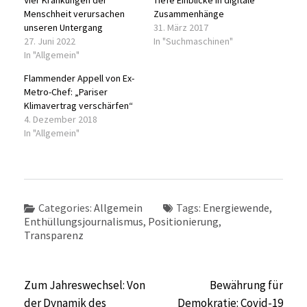
Vier Kränkungen der
Tiefe Einblicke in digitale
Menschheit verursachen
Zusammenhänge
unseren Untergang
31. März 2017
27. Juni 2022
In "Suchmaschinen"
In "Allgemein"
Flammender Appell von Ex-
Metro-Chef: „Pariser
Klimavertrag verschärfen“
4. Dezember 2018
In "Allgemein"
Categories:
Allgemein
Tags:
Energiewende
,
Enthüllungsjournalismus
,
Positionierung
,
Transparenz
Beitragsnavigation
Zum Jahreswechsel: Von
Bewährung für
der Dynamik des
Demokratie: Covid-19