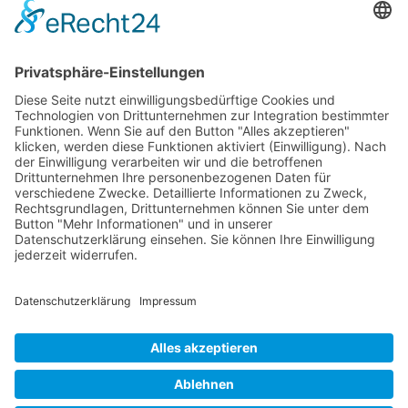
73614 Schorndorf
Telefon: 07181 477 9998
E-Mail:
sudahl@der-medienberater.de
Leonhard Fromm
Goethestr. 27
73614 Schorndorf
Telefon. 07181 4769906
E-Mail:
fromm@der-medienberater.de
© 2026 |
Der Medienberater
|
Impressum
|