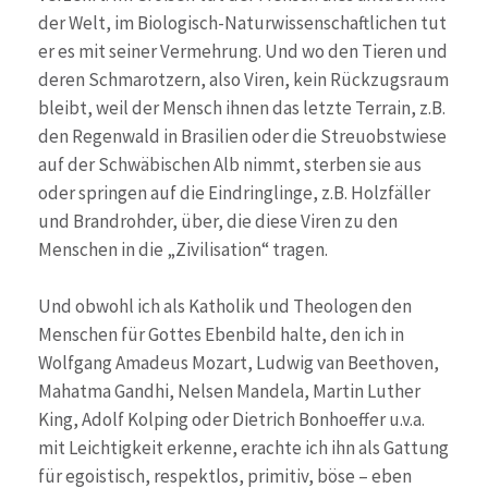
der Welt, im Biologisch-Naturwissenschaftlichen tut
er es mit seiner Vermehrung. Und wo den Tieren und
deren Schmarotzern, also Viren, kein Rückzugsraum
bleibt, weil der Mensch ihnen das letzte Terrain, z.B.
den Regenwald in Brasilien oder die Streuobstwiese
auf der Schwäbischen Alb nimmt, sterben sie aus
oder springen auf die Eindringlinge, z.B. Holzfäller
und Brandrohder, über, die diese Viren zu den
Menschen in die „Zivilisation“ tragen.
Und obwohl ich als Katholik und Theologen den
Menschen für Gottes Ebenbild halte, den ich in
Wolfgang Amadeus Mozart, Ludwig van Beethoven,
Mahatma Gandhi, Nelsen Mandela, Martin Luther
King, Adolf Kolping oder Dietrich Bonhoeffer u.v.a.
mit Leichtigkeit erkenne, erachte ich ihn als Gattung
für egoistisch, respektlos, primitiv, böse – eben