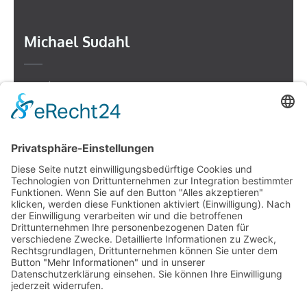
Michael Sudahl
Beethovenstr. 4
73614 Schorndorf
Telefon: 07181 477 9998
E-Mail:
sudahl@der-medienberater.de
Leonhard Fromm
Goethestr. 27
73614 Schorndorf
Telefon. 07181 4769906
E-Mail:
fromm@der-medienberater.de