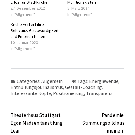
Erlös für Stadtkirche
Munitionskisten
27. Dezember 2022
3. März 2024
In "Allgemein"
In "Allgemein"
Kirche verliert ihre
Relevanz: Glaubwürdigkeit
und Emotion fehlen
10. Januar 2020
In "Allgemein"
Categories:
Allgemein
Tags:
Energiewende
,
Enthüllungsjournalismus
,
Gestalt-Coaching
,
Interessante Köpfe
,
Positionierung
,
Transparenz
Beitragsnavigation
Theaterhaus Stuttgart:
Pandemie:
Egon Madsen tanzt King
Stimmungsbild aus
Lear
meinem