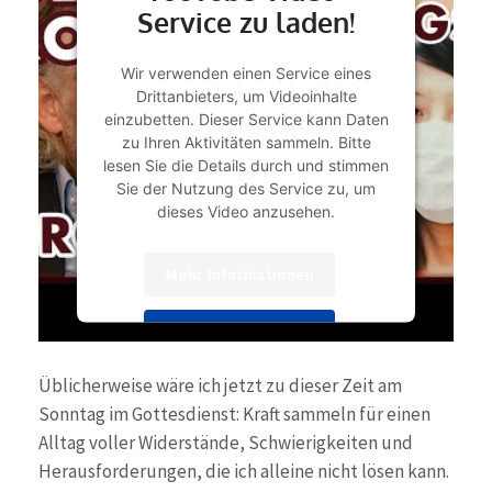
Service zu laden!
Wir verwenden einen Service eines
Drittanbieters, um Videoinhalte
einzubetten. Dieser Service kann Daten
zu Ihren Aktivitäten sammeln. Bitte
lesen Sie die Details durch und stimmen
Sie der Nutzung des Service zu, um
dieses Video anzusehen.
Mehr Informationen
Akzeptieren
powered by
Usercentrics Consent
Üblicherweise wäre ich jetzt zu dieser Zeit am
Management Platform
&
eRecht24
Sonntag im Gottesdienst: Kraft sammeln für einen
Alltag voller Widerstände, Schwierigkeiten und
Herausforderungen, die ich alleine nicht lösen kann.