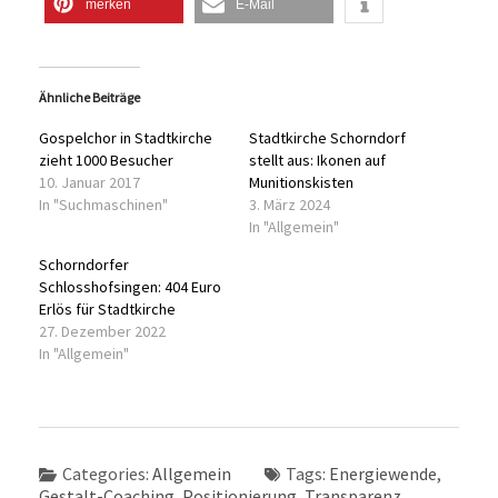
merken
E-Mail
Ähnliche Beiträge
Gospelchor in Stadtkirche
Stadtkirche Schorndorf
zieht 1000 Besucher
stellt aus: Ikonen auf
10. Januar 2017
Munitionskisten
In "Suchmaschinen"
3. März 2024
In "Allgemein"
Schorndorfer
Schlosshofsingen: 404 Euro
Erlös für Stadtkirche
27. Dezember 2022
In "Allgemein"
Categories:
Allgemein
Tags:
Energiewende
,
Gestalt-Coaching
,
Positionierung
,
Transparenz