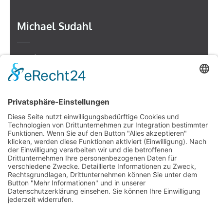
Michael Sudahl
Beethovenstr. 4
73614 Schorndorf
Telefon: 07181 477 9998
E-Mail:
sudahl@der-medienberater.de
Leonhard Fromm
Goethestr. 27
73614 Schorndorf
Telefon. 07181 4769906
E-Mail:
fromm@der-medienberater.de