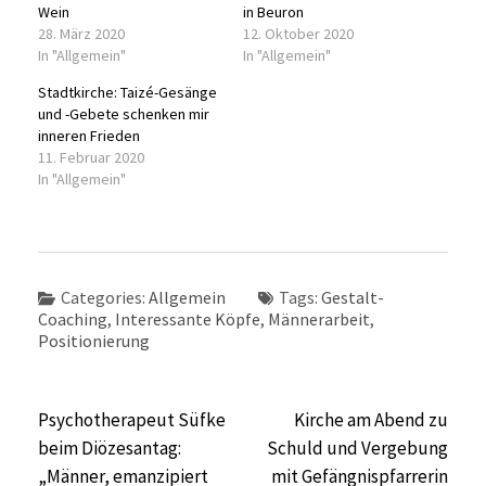
Wein
in Beuron
28. März 2020
12. Oktober 2020
In "Allgemein"
In "Allgemein"
Stadtkirche: Taizé-Gesänge
und -Gebete schenken mir
inneren Frieden
11. Februar 2020
In "Allgemein"
Categories:
Allgemein
Tags:
Gestalt-
Coaching
,
Interessante Köpfe
,
Männerarbeit
,
Positionierung
Beitragsnavigation
Psychotherapeut Süfke
Kirche am Abend zu
beim Diözesantag:
Schuld und Vergebung
„Männer, emanzipiert
mit Gefängnispfarrerin