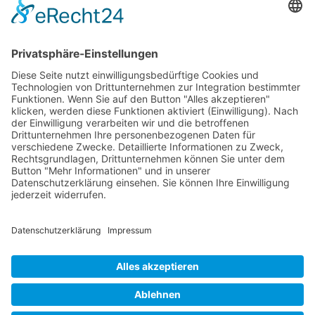
73614 Schorndorf
Telefon: 07181 477 9998
E-Mail:
sudahl@der-medienberater.de
Leonhard Fromm
Goethestr. 27
73614 Schorndorf
Telefon. 07181 4769906
E-Mail:
fromm@der-medienberater.de
© 2026 |
Der Medienberater
|
Impressum
|