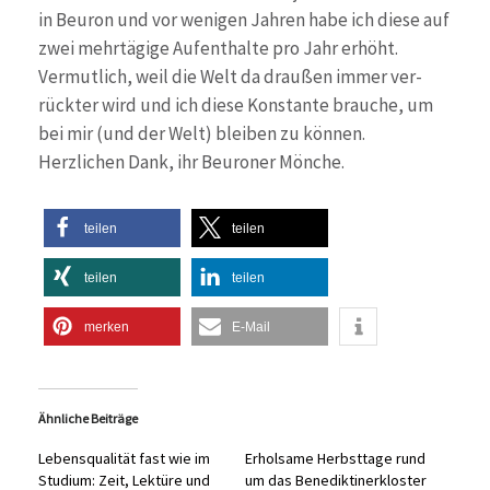
in Beuron und vor wenigen Jahren habe ich diese auf
zwei mehrtägige Aufenthalte pro Jahr erhöht.
Vermutlich, weil die Welt da draußen immer ver-
rückter wird und ich diese Konstante brauche, um
bei mir (und der Welt) bleiben zu können.
Herzlichen Dank, ihr Beuroner Mönche.
teilen
teilen
teilen
teilen
merken
E-Mail
Ähnliche Beiträge
Lebensqualität fast wie im
Erholsame Herbsttage rund
Studium: Zeit, Lektüre und
um das Benediktinerkloster