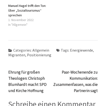
Manuel Hagel trifft den Ton:
Über „Sozialtourismus“
sprechen
1. November 2022
In "Allgemein"
Categories:
Allgemein
Tags:
Energiewende
,
Migranten
,
Positionierung
Beitragsnavigation
Ehrung für großen
Paar-Wochenende zu
Theologen: Christoph
Kommunikation:
Blumhardt macht SPD
Zusammenfassen, was die
und Kirche Hoffnung
Partnerin sagt
Schreibe einen Kommentar