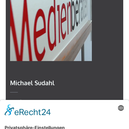
Michael Sudahl
Beethovenstr. 4
73614 Schorndorf
Telefon: 07181 477 9998
E-Mail:
sudahl@der-medienberater.de