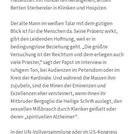
Haftanstalt mit hunderten Gefangenen, an den
Betten Sterbender in Kliniken und Hospizen.
Der alte Mann im weißen Talar mit dem gütigen
Blick ist für die Menschen da. Seine Präsenz wirkt,
gibt den Leidenden Hoffnung, weil er in
bedingungslose Beziehung geht. „Die größte
Versuchung ist der Reichtum und dem erliegen auch
viele Priester,“ sagt der Papst im Interview in
ruhigem Ton, bei Audienzen im Petersdom oder im
Kreis der Kardinäle. Und während die Massen ihm
zujubeln, sind die Minen der Eminenzen und
Exzellenzen eher versteinert, wenn ihnen ihr
Mitbruder Bergoglio die Heilige Schrift auslegt, den
sexuellen Mißbrauch durch Kleriker geißelt oder
deren „spirituellen Alzheimer“.
In der UN-Vollversammlung oder im US-Kongress