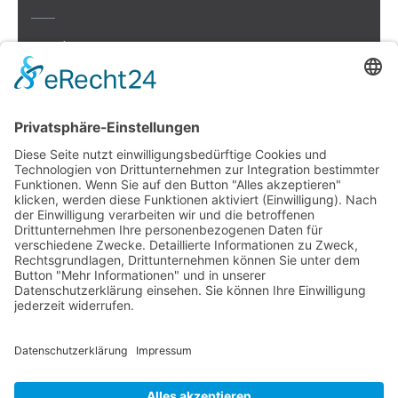
Beethovenstr. 4
73614 Schorndorf
Telefon: 07181 477 9998
E-Mail:
sudahl@der-medienberater.de
Leonhard Fromm
Goethestr. 27
73614 Schorndorf
Telefon. 07181 4769906
E-Mail:
fromm@der-medienberater.de