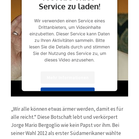
Service zu laden!
Wir verwenden einen Service eines
Drittanbieters, um Videoinhalte
einzubetten. Dieser Service kann Daten
zu Ihren Aktivitäten sammeln. Bitte
lesen Sie die Details durch und stimmen
Sie der Nutzung des Service zu, um
dieses Video anzusehen.
Mehr Informationen
Akzeptieren
powered by
Usercentrics Consent
„Wir alle können etwas ärmer werden, damit es für
Management Platform
&
eRecht24
alle reicht.“ Diese Botschaft lebt und verkörpert
Jorge Mario Bergoglio wie kein Papst vor ihm. Bei
seiner Wahl 2012 als erster Südamerikaner wählte