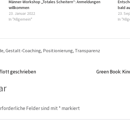
Männer-Workshop „Totales Scheitern“: Anmeldungen
Entsch
willkommen
bald au
23. Januar 2022
23. Se
In "Allgemein"
In "All
de
,
Gestalt-Coaching
,
Positionierung
,
Transparenz
flott geschrieben
Green Book: Kino
ar
rforderliche Felder sind mit
*
markiert