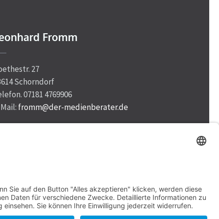
eonhard Fromm
oethestr. 27
3614 Schorndorf
elefon. 07181 4769906
-Mail:
fromm@der-medienberater.de