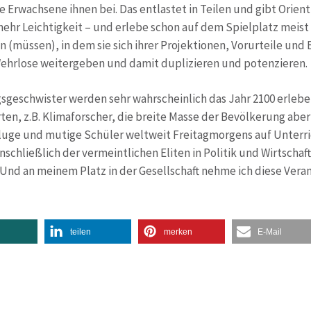
 Erwachsene ihnen bei. Das entlastet in Teilen und gibt Orienti
ehr Leichtigkeit – und erlebe schon auf dem Spielplatz meist 
n (müssen), in dem sie sich ihrer Projektionen, Vorurteile 
n Wehrlose weitergeben und damit duplizieren und potenzieren.
ngsgeschwister werden sehr wahrscheinlich das Jahr 2100 erle
ten, z.B. Klimaforscher, die breite Masse der Bevölkerung aber
 kluge und mutige Schüler weltweit Freitagmorgens auf Unterr
nschließlich der vermeintlichen Eliten in Politik und Wirtsch
d an meinem Platz in der Gesellschaft nehme ich diese Verant
teilen
merken
E-Mail