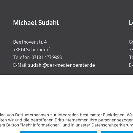
Michael Sudahl
L
Beethovenstr. 4
G
73614 Schorndorf
7
Telefon: 07181 477 9998
T
E-Mail:
sudahl@der-medienberater.de
E