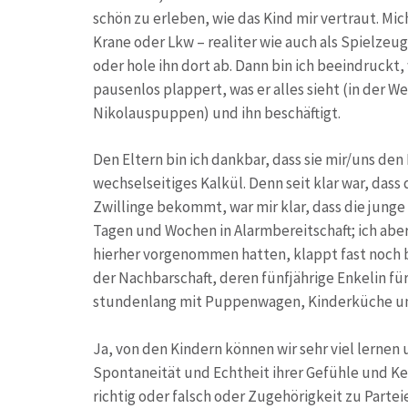
schön zu erleben, wie das Kind mir vertraut. Mic
Krane oder Lkw – realiter wie auch als Spielzeug
oder hole ihn dort ab. Dann bin ich beeindruckt,
pausenlos plappert, was er alles sieht (in der 
Nikolauspuppen) und ihn beschäftigt.
Den Eltern bin ich dankbar, dass sie mir/uns den
wechselseitiges Kalkül. Denn seit klar war, das
Zwillinge bekommt, war mir klar, dass die junge 
Tagen und Wochen in Alarmbereitschaft; ich aber
hierher vorgenommen hatten, klappt fast noch b
der Nachbarschaft, deren fünfjährige Enkelin für 
stundenlang mit Puppenwagen, Kinderküche und
Ja, von den Kindern können wir sehr viel lernen 
Spontaneität und Echtheit ihrer Gefühle und Ke
richtig oder falsch oder Zugehörigkeit zu Partei