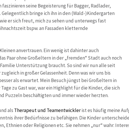
h faszinieren seine Begeisterung für Bagger, Radlader,
. Gelegentlich bringe ich ihn in den (Wald-)Kindergarten
 wie er sich freut, mich zu sehen und unterwegs fast
Weihnachtszeit bspw. an Fassaden kletternde
 Kleinen anvertrauen. Ein wenig ist dahinter auch
s das Paar ohne Großeltern in der „fremden“ Stadt auch noch
Familie Unterstützung braucht. So sind wir nun alle seit
 zugleich in großer Gelassenheit. Denn was wir uns bis
esser als erwartet. Mein Besuch jüngst bei Großeltern in
Tage zu Gast war, war ein Highlight für die Kinder, die sich
 Puzzeln beschäftigten und immer wieder herzten.
und als
Therapeut und Teamentwickler
ist es häufig meine Au
nntnis ihrer Bedürfnisse zu befähigen. Die Kinder unterscheid
en, Ethnien oder Religionen etc. Sie nehmen „nur“ wahr: Intere