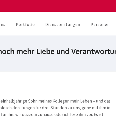
uns
Portfolio
Dienstleistungen
Personen
berater
unikation
 noch mehr Liebe und Verantwortu
ieinhalbjährige Sohn meines Kollegen mein Leben – und das
e ich den Jungen für drei Stunden zu uns, gehe mit ihm in
für ihn, wir puzzeln zuhause oder ich lese ihm vor. Es ist