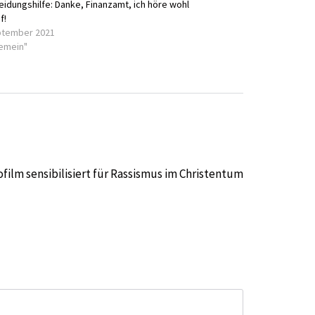
eidungshilfe: Danke, Finanzamt, ich höre wohl
f!
ptember 2021
gemein"
film sensibilisiert für Rassismus im Christentum