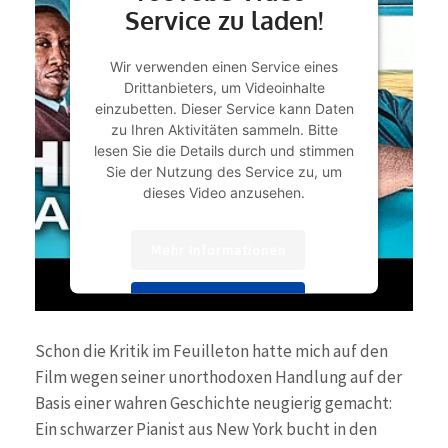
Service zu laden!
Wir verwenden einen Service eines
Drittanbieters, um Videoinhalte
einzubetten. Dieser Service kann Daten
zu Ihren Aktivitäten sammeln. Bitte
lesen Sie die Details durch und stimmen
Sie der Nutzung des Service zu, um
dieses Video anzusehen.
Mehr Informationen
Akzeptieren
powered by
Usercentrics Consent
Schon die Kritik im Feuilleton hatte mich auf den
Management Platform
&
eRecht24
Film wegen seiner unorthodoxen Handlung auf der
Basis einer wahren Geschichte neugierig gemacht:
Ein schwarzer Pianist aus New York bucht in den