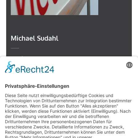
Michael Sudahl
Beethovenstr. 4
73614 Schorndorf
Telefon: 07181 477 9998
E-Mail:
sudahl@der-medienberater.de
Leonhard Fromm
Goethestr. 27
73614 Schorndorf