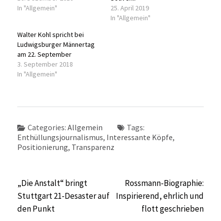
In "Allgemein"
25. April 2019
In "Allgemein"
Walter Kohl spricht bei
Ludwigsburger Männertag
am 22. September
3. September 2018
In "Allgemein"
Categories:
Allgemein
Tags:
Enthüllungsjournalismus
,
Interessante Köpfe
,
Positionierung
,
Transparenz
Beitragsnavigation
„Die Anstalt“ bringt
Rossmann-Biographie:
Stuttgart 21-Desaster auf
Inspirierend, ehrlich und
den Punkt
flott geschrieben