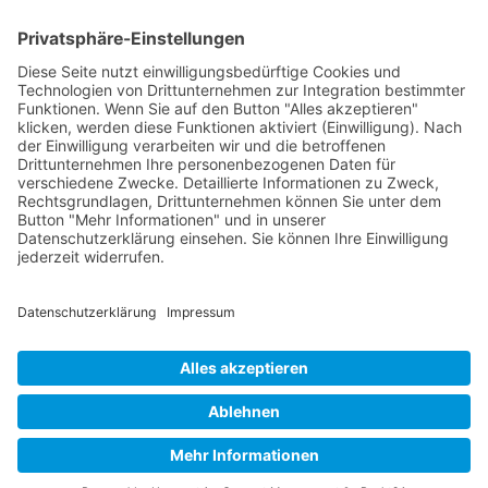
E-Mail:
sudahl@der-medienberater.de
Leonhard Fromm
Goethestr. 27
73614 Schorndorf
Telefon. 07181 4769906
E-Mail:
fromm@der-medienberater.de
© 2026 |
Der Medienberater
|
Impressum
|
Datenschutzerklärung