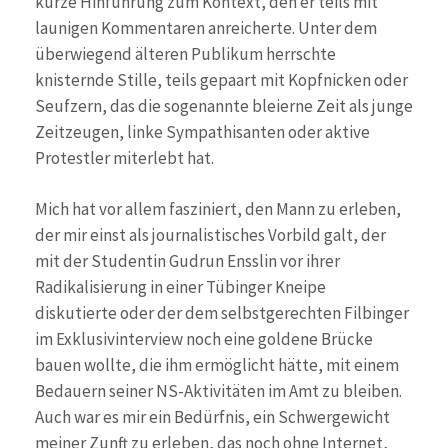
kurze Hinführung zum Kontext, den er teils mit
launigen Kommentaren anreicherte. Unter dem
überwiegend älteren Publikum herrschte
knisternde Stille, teils gepaart mit Kopfnicken oder
Seufzern, das die sogenannte bleierne Zeit als junge
Zeitzeugen, linke Sympathisanten oder aktive
Protestler miterlebt hat.
Mich hat vor allem fasziniert, den Mann zu erleben,
der mir einst als journalistisches Vorbild galt, der
mit der Studentin Gudrun Ensslin vor ihrer
Radikalisierung in einer Tübinger Kneipe
diskutierte oder der dem selbstgerechten Filbinger
im Exklusivinterview noch eine goldene Brücke
bauen wollte, die ihm ermöglicht hätte, mit einem
Bedauern seiner NS-Aktivitäten im Amt zu bleiben.
Auch war es mir ein Bedürfnis, ein Schwergewicht
meiner Zunft zu erleben, das noch ohne Internet,