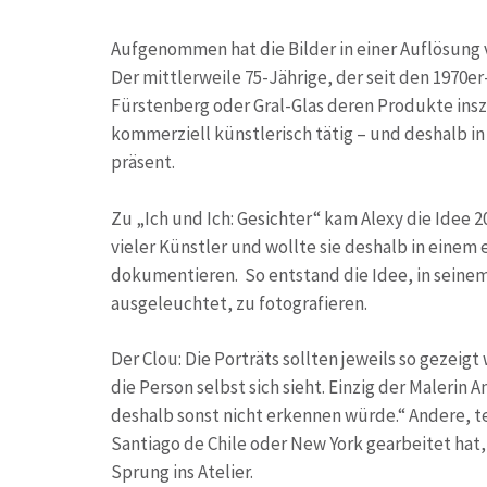
Aufgenommen hat die Bilder in einer Auflösung 
Der mittlerweile 75-Jährige, der seit den 1970
Fürstenberg oder Gral-Glas deren Produkte insz
kommerziell künstlerisch tätig – und deshalb i
präsent.
Zu „Ich und Ich: Gesichter“ kam Alexy die Idee 
vieler Künstler und wollte sie deshalb in einem
dokumentieren. So entstand die Idee, in seinem 
ausgeleuchtet, zu fotografieren.
Der Clou: Die Porträts sollten jeweils so gezeig
die Person selbst sich sieht. Einzig der Malerin
deshalb sonst nicht erkennen würde.“ Andere, te
Santiago de Chile oder New York gearbeitet hat
Sprung ins Atelier.