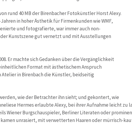
von rund 40 MB der Birenbacher Fotokünstler Horst Alexy.
er-Jahren in hoher Ästhetik für Firmenkunden wie WMF,
enierte und fotografierte, war immer auch non-
n der Kunstszene gut vernetzt und mit Ausstellungen
2008. Er machte sich Gedanken über die Vergänglichkeit
 einheitlichen Format mit ästhetischem Anspruch
Atelier in Birenbach die Künstler, beidseitig
t werden, wie der Betrachter ihn sieht; und gekontert, wie
 Anneliese Hermes erlaubte Alexy, bei ihrer Aufnahme leicht zu l
ils Wiener Burgschauspieler, Berliner Literaten oder prominent
, kamen unrasiert, mit verwetterten Haaren oder mürrisch-kaut