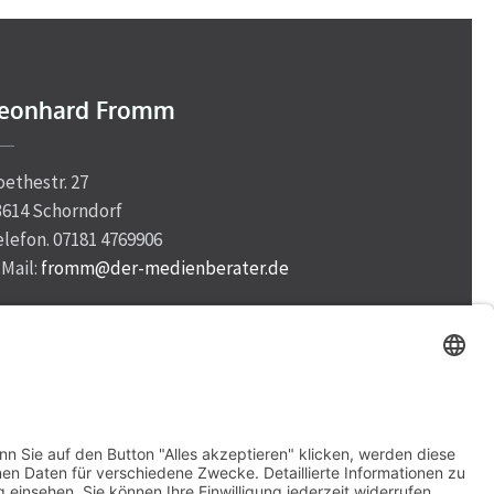
eonhard Fromm
oethestr. 27
3614 Schorndorf
elefon. 07181 4769906
-Mail:
fromm@der-medienberater.de