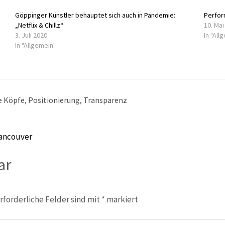
Göppinger Künstler behauptet sich auch in Pandemie:
Perfor
„Netflix & Chillz“
10. Mai
3. Juli 2020
In "All
In "Allgemein"
e Köpfe
,
Positionierung
,
Transparenz
Vancouver
ar
rforderliche Felder sind mit
*
markiert