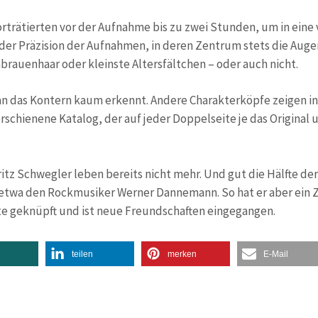
rträtierten vor der Aufnahme bis zu zwei Stunden, um in eine 
 der Präzision der Aufnahmen, in deren Zentrum stets die Augen
brauenhaar oder kleinste Altersfältchen – oder auch nicht.
an das Kontern kaum erkennt. Andere Charakterköpfe zeigen i
rschienene Katalog, der auf jeder Doppelseite je das Original 
tz Schwegler leben bereits nicht mehr. Und gut die Hälfte der 
etwa den Rockmusiker Werner Dannemann. So hat er aber ein 
e geknüpft und ist neue Freundschaften eingegangen.
teilen
merken
E-Mail