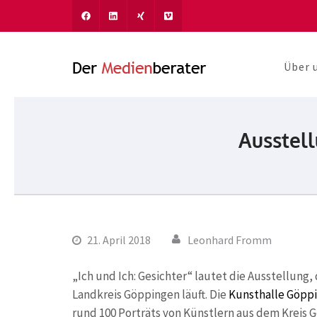
Über 
Der Medien
Journalismus und Komm
Ausstell
21. April 2018
Leonhard Fromm
„Ich und Ich: Gesichter“ lautet die Ausstellung,
Landkreis Göppingen läuft. Die
Kunsthalle Göpp
rund 100 Porträts von Künstlern aus dem Kreis Gö