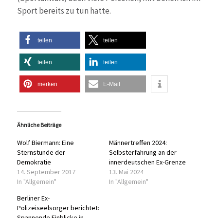
Sport bereits zu tun hatte.
teilen
teilen
teilen
teilen
merken
E-Mail
Ähnliche Beiträge
Wolf Biermann: Eine
Männertreffen 2024:
Sternstunde der
Selbsterfahrung an der
Demokratie
innerdeutschen Ex-Grenze
14. September 2017
13. Mai 2024
In "Allgemein"
In "Allgemein"
Berliner Ex-
Polizeiseelsorger berichtet:
Spannende Einblicke in