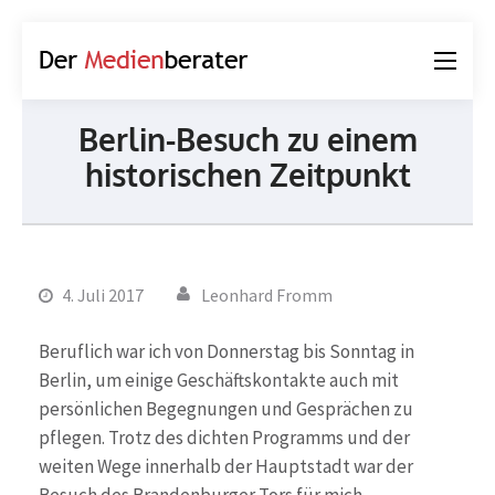
Der
Journalismus und
Medienberater
Kommunikation
Berlin-Besuch zu einem
historischen Zeitpunkt
4. Juli 2017
Leonhard Fromm
Beruflich war ich von Donnerstag bis Sonntag in
Berlin, um einige Geschäftskontakte auch mit
persönlichen Begegnungen und Gesprächen zu
pflegen. Trotz des dichten Programms und der
weiten Wege innerhalb der Hauptstadt war der
Besuch des Brandenburger Tors für mich