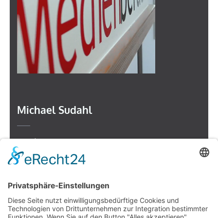
Michael Sudahl
Beethovenstr. 4
73614 Schorndorf
Telefon: 07181 477 9998
E-Mail:
sudahl@der-medienberater.de