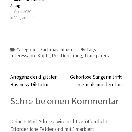
Alltag
1. April 2026
In "Allgemein"
Categories:
Suchmaschinen
Tags:
Interessante Köpfe
,
Positionierung
,
Transparenz
Beitragsnavigation
Arroganz der digitalen
Gehörlose Sängerin trifft
Business-Diktatur
mehr als nur den Ton
Schreibe einen Kommentar
Deine E-Mail-Adresse wird nicht veröffentlicht.
Erforderliche Felder sind mit
*
markiert