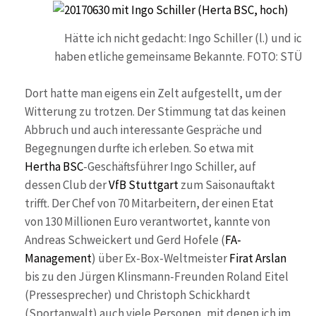
Hätte ich nicht gedacht: Ingo Schiller (l.) und ich
haben etliche gemeinsame Bekannte. FOTO: STÜW
Dort hatte man eigens ein Zelt aufgestellt, um der
Witterung zu trotzen. Der Stimmung tat das keinen
Abbruch und auch interessante Gespräche und
Begegnungen durfte ich erleben. So etwa mit
Hertha BSC
-Geschäftsführer Ingo Schiller, auf
dessen Club der
VfB Stuttgart
zum Saisonauftakt
trifft. Der Chef von 70 Mitarbeitern, der einen Etat
von 130 Millionen Euro verantwortet, kannte von
Andreas Schweickert und Gerd Hofele (
FA-
Management
) über Ex-Box-Weltmeister
Firat Arslan
bis zu den Jürgen Klinsmann-Freunden Roland Eitel
(Pressesprecher) und Christoph Schickhardt
(Sportanwalt) auch viele Personen, mit denen ich im