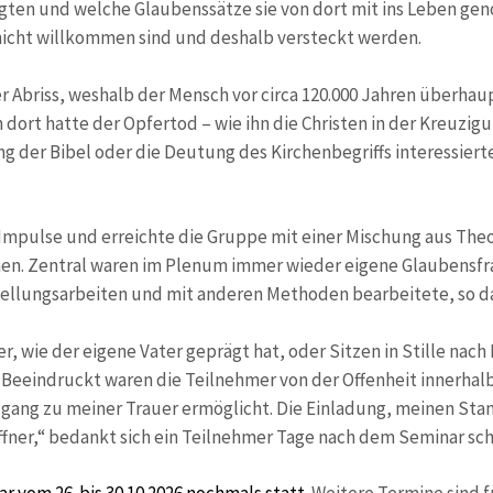
ftigten und welche Glaubenssätze sie von dort mit ins Leben g
t nicht willkommen sind und deshalb versteckt werden.
r Abriss, weshalb der Mensch vor circa 120.000 Jahren überhau
dort hatte der Opfertod – wie ihn die Christen in der Kreuzig
g der Bibel oder die Deutung des Kirchenbegriffs interessiert
 Impulse und erreichte die Gruppe mit einer Mischung aus Theo
en. Zentral waren im Plenum immer wieder eigene Glaubensfra
tellungsarbeiten und mit anderen Methoden bearbeitete, so 
 wie der eigene Vater geprägt hat, oder Sitzen in Stille nach
. Beeindruckt waren die Teilnehmer von der Offenheit innerhal
ugang zu meiner Trauer ermöglicht. Die Einladung, meinen St
fner,“ bedankt sich ein Teilnehmer Tage nach dem Seminar schri