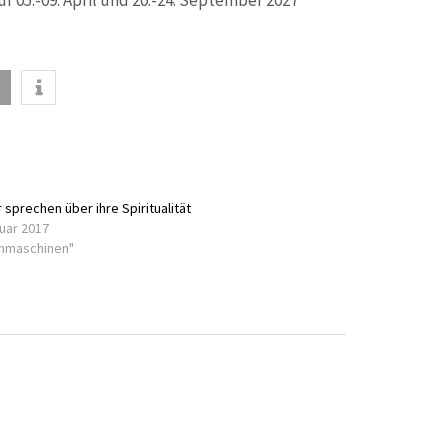
ür 05.-09. April und 20.-24. September 2027
 sprechen über ihre Spiritualität
nuar 2017
chmaschinen"