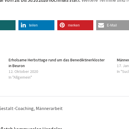
r vom 26. bis 30.10.2026 nochmals statt
. Weitere Termine sind f
teilen
merken
E-Mail
Erholsame Herbsttage rund um das Benediktinerkloster
Männer
in Beuron
17. Ja
12. Oktober 2020
In "Su
In "Allgemein"
Gestalt-Coaching
,
Männerarbeit