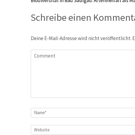
Beitragsnavigation
Biodiversität in Bad Saulgau: Artenvielfalt al
Schreibe einen Komment
Deine E-Mail-Adresse wird nicht veröffentlicht.
E
Comment
Name
*
Website