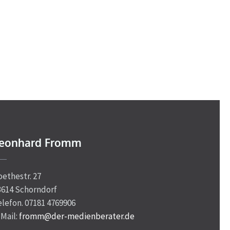
eonhard Fromm
oethestr. 27
3614 Schorndorf
elefon. 07181 4769906
-Mail:
fromm@der-medienberater.de