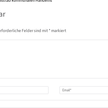
s Maßstab kommunalen Handelns
ar
rforderliche Felder sind mit
*
markiert
Email
*