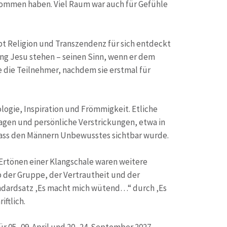
enommen haben. Viel Raum war auch für Gefühle
pt Religion und Transzendenz für sich entdeckt
ung Jesu stehen – seinen Sinn, wenn er dem
e die Teilnehmer, nachdem sie erstmal für
logie, Inspiration und Frömmigkeit. Etliche
gen und persönliche Verstrickungen, etwa in
dass den Männern Unbewusstes sichtbar wurde.
 Ertönen einer Klangschale waren weitere
b der Gruppe, der Vertrautheit und der
andardsatz ‚Es macht mich wütend…“ durch ‚Es
ftlich.