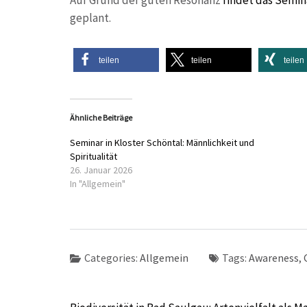
Auf Grund der guten Resonanz
findet das Semina
geplant.
teilen
teilen
teilen
Ähnliche Beiträge
Seminar in Kloster Schöntal: Männlichkeit und
Spiritualität
26. Januar 2026
In "Allgemein"
Categories:
Allgemein
Tags:
Awareness
,