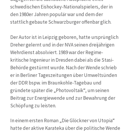
schwedischen Eishockey-Nationalspielers, der in
den 1980er Jahren populär war und dem der
stattlich gebaute Schwarzburger offenbar glich.
Der Autor ist in Leipzig geboren, hatte ursprünglich
Dreher gelernt und in der NVA seinen dreijährigen
Wehrdienst absolviert. 1989 war der Regime-
kritische Ingenieur in Dresden dabei als die Stasi-
Behörde gestürmt wurde. Nach der Wende schrieb
er in Berliner Tageszeitungen über Umweltsünden
der DDR bspw. im Braunkohle-Tagebau und
gründete später die „Photovoltaik“, um seinen
Beitrag zur Energiewende und zur Bewahrung der
Schöpfung zu leisten.
In einem ersten Roman „Die Glöckner von Utopia“
hatte der aktive Karateka über die politische Wende