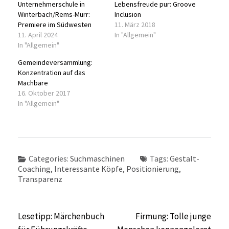
Unternehmerschule in
Lebensfreude pur: Groove
Winterbach/Rems-Murr:
Inclusion
Premiere im Südwesten
11. März 2018
11. April 2024
In "Allgemein"
In "Allgemein"
Gemeindeversammlung:
Konzentration auf das
Machbare
16. Oktober 2017
In "Allgemein"
Categories:
Suchmaschinen
Tags:
Gestalt-
Coaching
,
Interessante Köpfe
,
Positionierung
,
Transparenz
Beitragsnavigation
Lesetipp: Märchenbuch
Firmung: Tolle junge