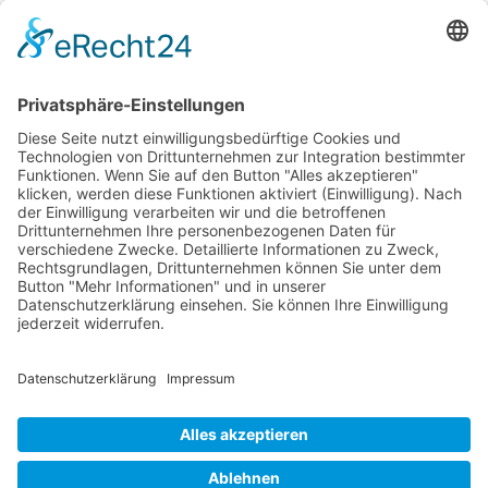
Beethovenstr. 4
73614 Schorndorf
Telefon: 07181 477 9998
E-Mail:
sudahl@der-medienberater.de
Leonhard Fromm
Goethestr. 27
73614 Schorndorf
Telefon. 07181 4769906
E-Mail:
fromm@der-medienberater.de
© 2026 |
Der Medienberater
|
Impressum
|