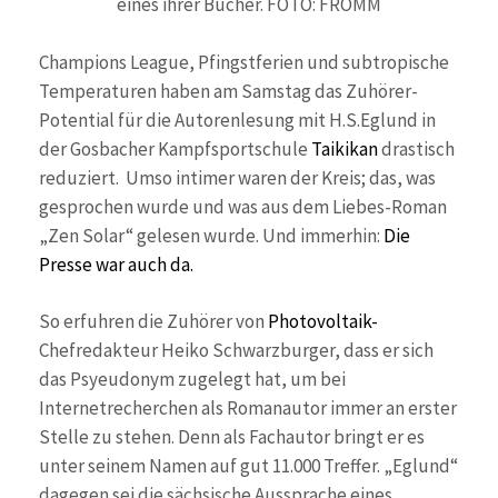
eines ihrer Bücher. FOTO: FROMM
Champions League, Pfingstferien und subtropische
Temperaturen haben am Samstag das Zuhörer-
Potential für die Autorenlesung mit H.S.Eglund in
der Gosbacher Kampfsportschule
Taikikan
drastisch
reduziert. Umso intimer waren der Kreis; das, was
gesprochen wurde und was aus dem Liebes-Roman
„Zen Solar“ gelesen wurde. Und immerhin:
Die
Presse war auch da.
So erfuhren die Zuhörer von
Photovoltaik-
Chefredakteur Heiko Schwarzburger, dass er sich
das Psyeudonym zugelegt hat, um bei
Internetrecherchen als Romanautor immer an erster
Stelle zu stehen. Denn als Fachautor bringt er es
unter seinem Namen auf gut 11.000 Treffer. „Eglund“
dagegen sei die sächsische Aussprache eines