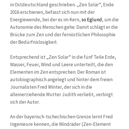
in Ostdeutschland geschrieben. „Zen Solar“, Ende
2016 erschienen, befasst sich nun mit der
Energiewende, bei der es im Kern,
so Eglund
, um die
Autonomie des Menschen gehe. Damit schlägt er die
Brücke zum Zen und der fernöstlichen Philosophie
der Bedürfnislosigkeit.
Entsprechend ist „Zen Solar“ in die fünf Teile Erde,
Wasser, Feuer, Wind und Leere unterteilt, die den
Elementen im Zen entsprechen. Der Roman ist
autobiographisch angelegt und hinter dem freien
Journalisten Fred Winter, der sich in die
alleinerziehende Mutter Judith verliebt, verbirgt
sich der Autor.
An der bayerisch-tschechischen Grenze lernt Fred
Ingenieure kennen, die Windräder (Zen-Element