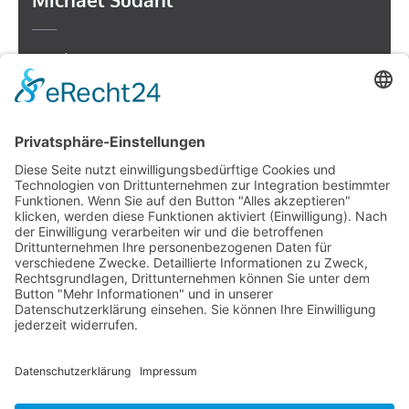
Beethovenstr. 4
73614 Schorndorf
Telefon: 07181 477 9998
E-Mail:
sudahl@der-medienberater.de
Leonhard Fromm
Goethestr. 27
73614 Schorndorf
Telefon. 07181 4769906
E-Mail:
fromm@der-medienberater.de