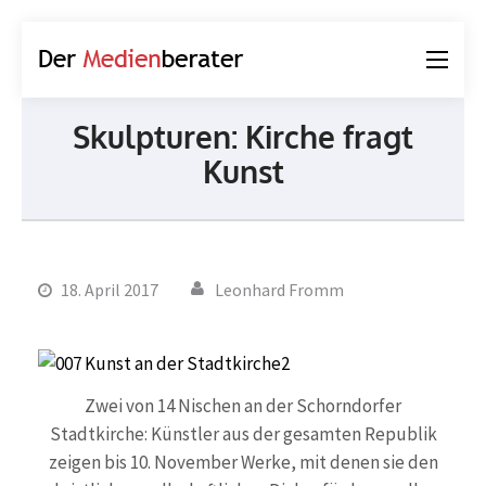
Der
Journalismus und
Medienberater
Kommunikation
Skulpturen: Kirche fragt
Kunst
18. April 2017
Leonhard Fromm
Zwei von 14 Nischen an der Schorndorfer
Stadtkirche: Künstler aus der gesamten Republik
zeigen bis 10. November Werke, mit denen sie den