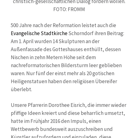
christlich-gesellschaftlichen Dialog fördern wollen.
FOTO: FROMM
500 Jahre nach der Reformation leistet auch die
Evangelische Stadtkirche
Schorndorf ihren Beitrag:
Am 1. April wurden 14 Skulpturen an der
Außenfassade des Gotteshauses enthüllt, dessen
Nischen in zehn Metern Höhe seit dem
nachreformatorischen Bildersturm leer geblieben
waren. Nur fünf der einst mehr als 20 gotischen
Heiligenstatuen haben den religiösen Übereifer
überlebt.
Unsere Pfarrerin Dorothee Eisrich, die immer wieder
pfiffige Ideen kreiert und diese beharrlich umsetzt,
hatte im Frühjahr 2016 den Impuls, einen
Wettbewerb bundesweit auszuschreiben und
Künstler aufzufordern und einzuladen, diese