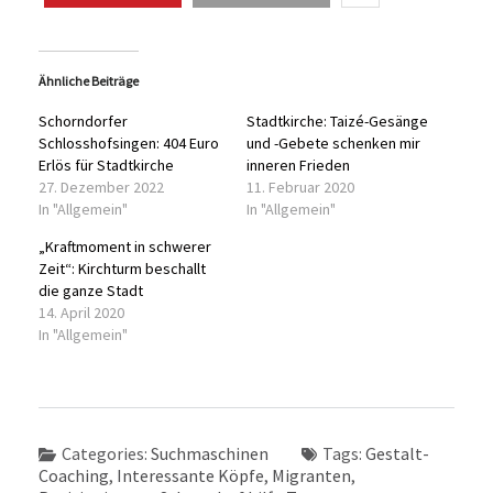
Ähnliche Beiträge
Schorndorfer
Stadtkirche: Taizé-Gesänge
Schlosshofsingen: 404 Euro
und -Gebete schenken mir
Erlös für Stadtkirche
inneren Frieden
27. Dezember 2022
11. Februar 2020
In "Allgemein"
In "Allgemein"
„Kraftmoment in schwerer
Zeit“: Kirchturm beschallt
die ganze Stadt
14. April 2020
In "Allgemein"
Categories:
Suchmaschinen
Tags:
Gestalt-
Coaching
,
Interessante Köpfe
,
Migranten
,