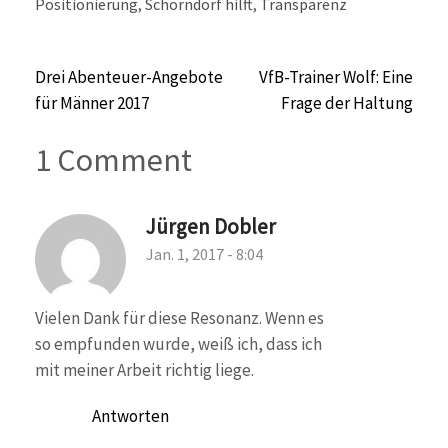
Positionierung
,
Schorndorf hilft
,
Transparenz
Beitragsnavigation
Drei Abenteuer-Angebote
VfB-Trainer Wolf: Eine
für Männer 2017
Frage der Haltung
1 Comment
Jürgen Dobler
Jan. 1, 2017 - 8:04
Vielen Dank für diese Resonanz. Wenn es
so empfunden wurde, weiß ich, dass ich
mit meiner Arbeit richtig liege.
Antworten