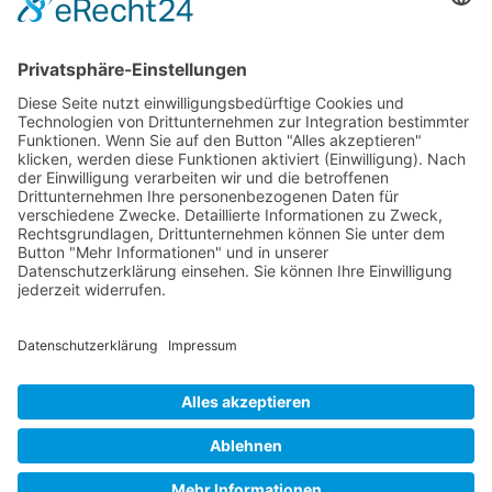
Telefon: 07181 477 9998
E-Mail:
sudahl@der-medienberater.de
Leonhard Fromm
Goethestr. 27
73614 Schorndorf
Telefon. 07181 4769906
E-Mail:
fromm@der-medienberater.de
© 2026 |
Der Medienberater
|
Impressum
|
Datenschutzerklärung