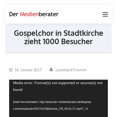
Der
Journalismus und
Medienberater
Kommunikation
Gospelchor in Stadtkirche
zieht 1000 Besucher
10. Januar 2017
Leonhard Fromm
Video-
Media error: Format(s) not supported or source(s) not
Player
found
Datei herunterladen: http://www.der-medienberater.de/blog/wp-
content/uploads/2017/01/Slideshow_FB_08.01.17.mp4?_=2