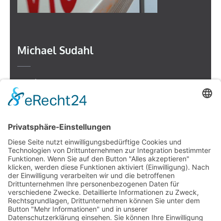
Michael Sudahl
Beethovenstr. 4
73614 Schorndorf
Telefon: 07181 477 9998
E-Mail:
sudahl@der-medienberater.de
Leonhard Fromm
Goethestr. 27
73614 Schorndorf
Telefon. 07181 4769906