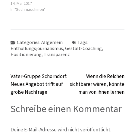
14. Mai 2017
In "Suchmaschinen"
Categories:
Allgemein
Tags:
Enthüllungsjournalismus
,
Gestalt-Coaching
,
Positionierung
,
Transparenz
Beitragsnavigation
Väter-Gruppe Schorndorf:
Wenn die Reichen
Neues Angebot trifft auf
sichtbarer wären, könnte
große Nachfrage
man von ihnen lernen
Schreibe einen Kommentar
Deine E-Mail-Adresse wird nicht veröffentlicht.