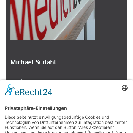
Michael Sudahl
Beethovenstr. 4
73614 Schorndorf
Telefon: 07181 477 9998
E-Mail:
sudahl@der-medienberater.de
Leonhard Fromm