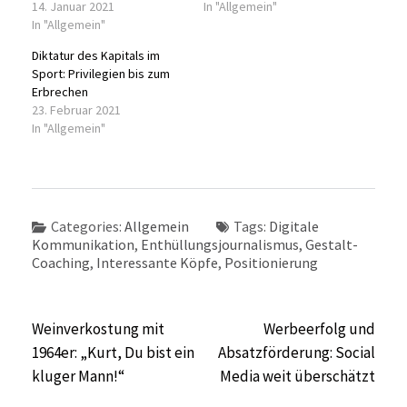
14. Januar 2021
In "Allgemein"
In "Allgemein"
Diktatur des Kapitals im
Sport: Privilegien bis zum
Erbrechen
23. Februar 2021
In "Allgemein"
Categories:
Allgemein
Tags:
Digitale
Kommunikation
,
Enthüllungsjournalismus
,
Gestalt-
Coaching
,
Interessante Köpfe
,
Positionierung
Beitragsnavigation
Weinverkostung mit
Werbeerfolg und
1964er: „Kurt, Du bist ein
Absatzförderung: Social
kluger Mann!“
Media weit überschätzt