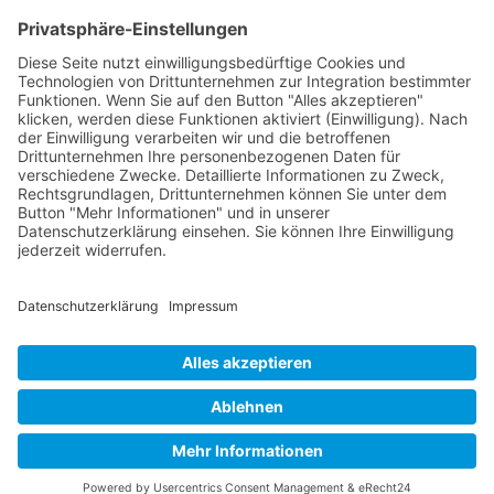
E-Mail:
sudahl@der-medienberater.de
Leonhard Fromm
Goethestr. 27
73614 Schorndorf
Telefon. 07181 4769906
E-Mail:
fromm@der-medienberater.de
© 2026 |
Der Medienberater
|
Impressum
|
Datenschutzerklärung