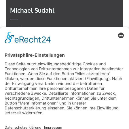
Michael Sudahl
Beethovenstr. 4
73614 Schorndorf
Telefon: 07181 477 9998
E-Mail:
sudahl@der-medienberater.de
Leonhard Fromm
Goethestr. 27
73614 Schorndorf
Telefon. 07181 4769906
E-Mail:
fromm@der-medienberater.de