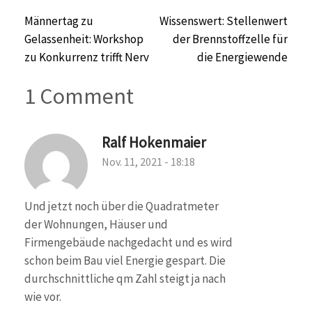
Beitragsnavigation
Männertag zu
Wissenswert: Stellenwert
Gelassenheit: Workshop
der Brennstoffzelle für
zu Konkurrenz trifft Nerv
die Energiewende
1 Comment
Ralf Hokenmaier
Nov. 11, 2021 - 18:18
Und jetzt noch über die Quadratmeter
der Wohnungen, Häuser und
Firmengebäude nachgedacht und es wird
schon beim Bau viel Energie gespart. Die
durchschnittliche qm Zahl steigt ja nach
wie vor.