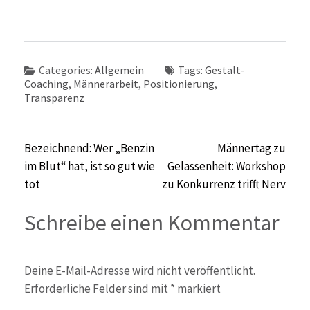
Categories:
Allgemein
Tags:
Gestalt-
Coaching
,
Männerarbeit
,
Positionierung
,
Transparenz
Beitragsnavigation
Bezeichnend: Wer „Benzin
Männertag zu
im Blut“ hat, ist so gut wie
Gelassenheit: Workshop
tot
zu Konkurrenz trifft Nerv
Schreibe einen Kommentar
Deine E-Mail-Adresse wird nicht veröffentlicht.
Erforderliche Felder sind mit
*
markiert