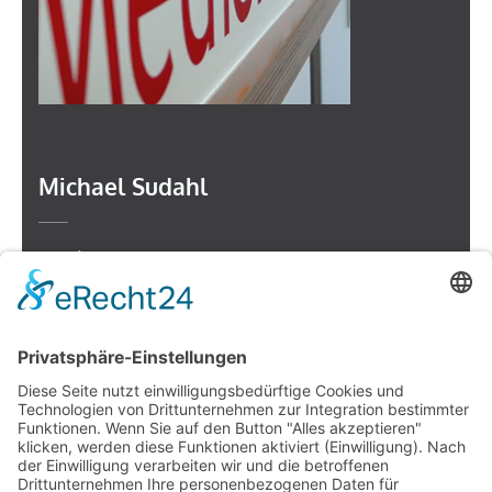
Michael Sudahl
Beethovenstr. 4
73614 Schorndorf
Telefon: 07181 477 9998
E-Mail:
sudahl@der-medienberater.de
Leonhard Fromm