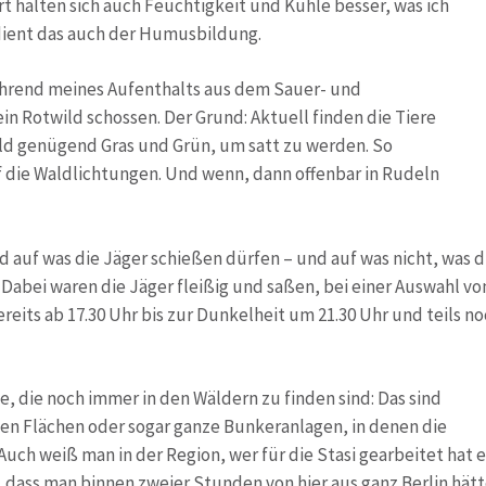
t halten sich auch Feuchtigkeit und Kühle besser, was ich
ient das auch der Humusbildung.
während meines Aufenthalts aus dem Sauer- und
in Rotwild schossen. Der Grund: Aktuell finden die Tiere
 genügend Gras und Grün, um satt zu werden. So
 die Waldlichtungen. Und wenn, dann offenbar in Rudeln
d auf was die Jäger schießen dürfen – und auf was nicht, was d
 Dabei waren die Jäger fleißig und saßen, bei einer Auswahl vo
reits ab 17.30 Uhr bis zur Dunkelheit um 21.30 Uhr und teils n
 die noch immer in den Wäldern zu finden sind: Das sind
ten Flächen oder sogar ganze Bunkeranlagen, in denen die
 Auch weiß man in der Region, wer für die Stasi gearbeitet hat e
t, dass man binnen zweier Stunden von hier aus ganz Berlin hät