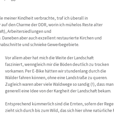
e meiner Kindheit verbrachte, traf ich überall in
 auf den Charme der DDR, worin ich mühelos Reste alter
aft), Arbeitersiedlungen und
e. Daneben aber auch exzellent restaurierte Kirchen und
enabschnitte und schnieke Gewerbegebiete.
Vor allem aber hat mich die Weite der Landschaft
fasziniert, wenngleich mir die Böden deutlich zu trocken
vorkamen. Per E-Bike hätten wir stundenlang durch die
Wälder fahren können, ohne eine Landstraße zu queren.
Zugleich waren aber viele Waldwege so sandig (!), dass ma
generell eine Idee von der Kargheit der Landschaft bekam.
Entsprechend kümmerlich sind die Ernten, sofern der Rege
zieht sich durch bis zum Wild, das sich hier ohne natürlich