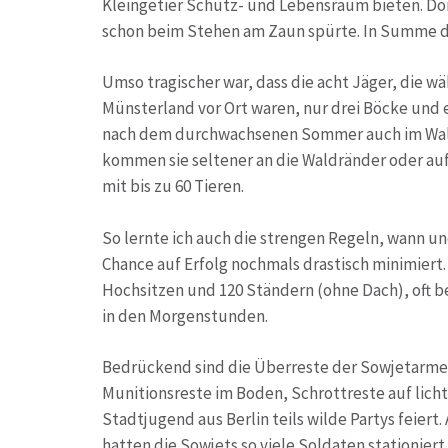
Kleingetier Schutz- und Lebensraum bieten. Dor
schon beim Stehen am Zaun spürte. In Summe d
Umso tragischer war, dass die acht Jäger, die 
Münsterland vor Ort waren, nur drei Böcke und e
nach dem durchwachsenen Sommer auch im Wald
kommen sie seltener an die Waldränder oder auf
mit bis zu 60 Tieren.
So lernte ich auch die strengen Regeln, wann un
Chance auf Erfolg nochmals drastisch minimiert.
Hochsitzen und 120 Ständern (ohne Dach), oft be
in den Morgenstunden.
Bedrückend sind die Überreste der Sowjetarmee,
Munitionsreste im Boden, Schrottreste auf lich
Stadtjugend aus Berlin teils wilde Partys feiert.
hatten die Sowjets so viele Soldaten stationier