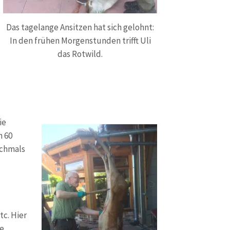
Das tagelange Ansitzen hat sich gelohnt:
In den frühen Morgenstunden trifft Uli
das Rotwild.
ie
n 60
ochmals
tc. Hier
te