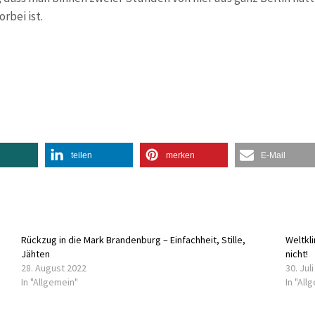
rbei ist.
teilen
merken
E-Mail
Rückzug in die Mark Brandenburg – Einfachheit, Stille,
Weltkli
Jähten
nicht!
28. August 2022
30. Jul
In "Allgemein"
In "All