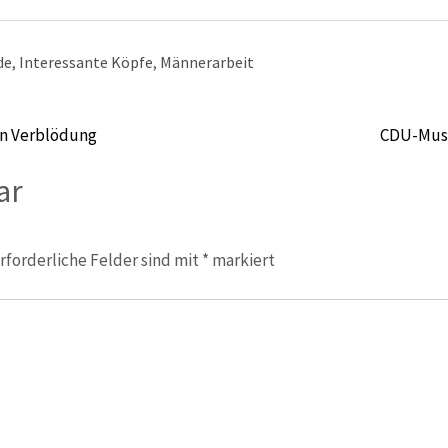
de
,
Interessante Köpfe
,
Männerarbeit
in Verblödung
CDU-Must
ar
rforderliche Felder sind mit
*
markiert