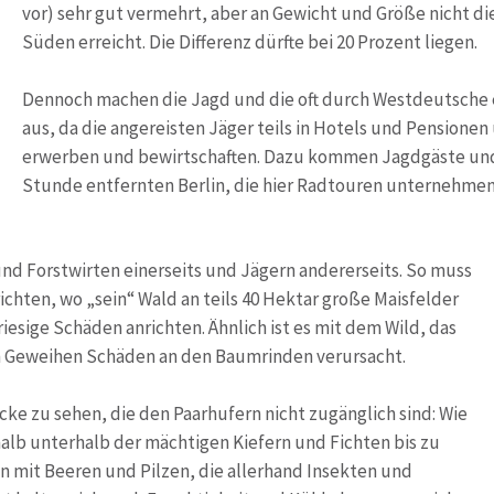
vor) sehr gut vermehrt, aber an Gewicht und Größe nicht d
Süden erreicht. Die Differenz dürfte bei 20 Prozent liegen.
Dennoch machen die Jagd und die oft durch Westdeutsche er
aus, da die angereisten Jäger teils in Hotels und Pensionen
erwerben und bewirtschaften. Dazu kommen Jagdgäste und 
Stunde entfernten Berlin, die hier Radtouren unternehme
und Forstwirten einerseits und Jägern andererseits. So muss
chten, wo „sein“ Wald an teils 40 Hektar große Maisfelder
iesige Schäden anrichten. Ähnlich ist es mit dem Wild, das
en Geweihen Schäden an den Baumrinden verursacht.
ke zu sehen, die den Paarhufern nicht zugänglich sind: Wie
alb unterhalb der mächtigen Kiefern und Fichten bis zu
 mit Beeren und Pilzen, die allerhand Insekten und