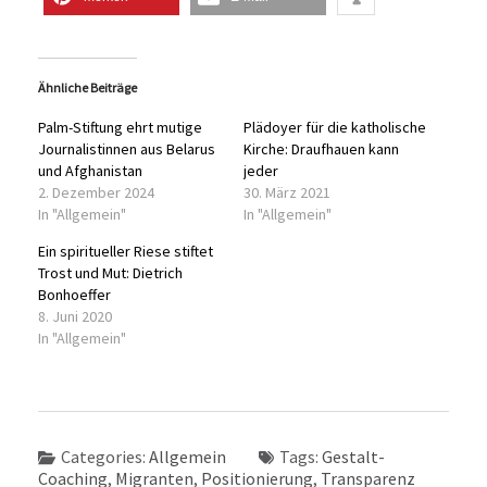
Ähnliche Beiträge
Palm-Stiftung ehrt mutige
Plädoyer für die katholische
Journalistinnen aus Belarus
Kirche: Draufhauen kann
und Afghanistan
jeder
2. Dezember 2024
30. März 2021
In "Allgemein"
In "Allgemein"
Ein spiritueller Riese stiftet
Trost und Mut: Dietrich
Bonhoeffer
8. Juni 2020
In "Allgemein"
Categories:
Allgemein
Tags:
Gestalt-
Coaching
,
Migranten
,
Positionierung
,
Transparenz