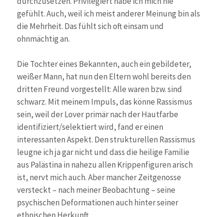
durchzusetzen. Privilegiert habe ich mich nie
gefühlt. Auch, weil ich meist anderer Meinung bin als
die Mehrheit. Das fühlt sich oft einsam und
ohnmächtig an.
Die Tochter eines Bekannten, auch ein gebildeter,
weißer Mann, hat nun den Eltern wohl bereits den
dritten Freund vorgestellt: Alle waren bzw. sind
schwarz. Mit meinem Impuls, das könne Rassismus
sein, weil der Lover primär nach der Hautfarbe
identifiziert/selektiert wird, fand er einen
interessanten Aspekt. Den strukturellen Rassismus
leugne ich ja gar nicht und dass die heilige Familie
aus Palästina in nahezu allen Krippenfiguren arisch
ist, nervt mich auch. Aber mancher Zeitgenosse
versteckt – nach meiner Beobachtung – seine
psychischen Deformationen auch hinter seiner
ethnischen Herkunft.