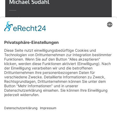
Michael Sudahl
Beethovenstr. 4
73614 Schorndorf
Telefon: 07181 477 9998
E-Mail:
sudahl@der-medienberater.de
Leonhard Fromm
Goethestr. 27
73614 Schorndorf
Telefon. 07181 4769906
E-Mail:
fromm@der-medienberater.de