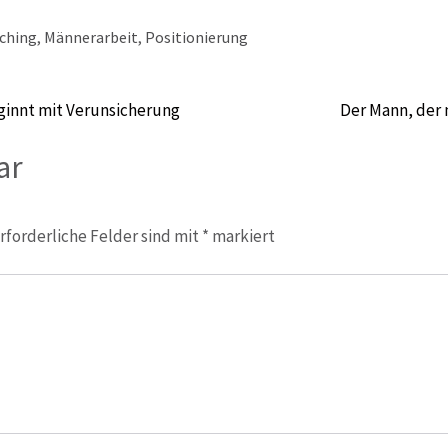
ching
,
Männerarbeit
,
Positionierung
ginnt mit Verunsicherung
Der Mann, der 
ar
rforderliche Felder sind mit
*
markiert