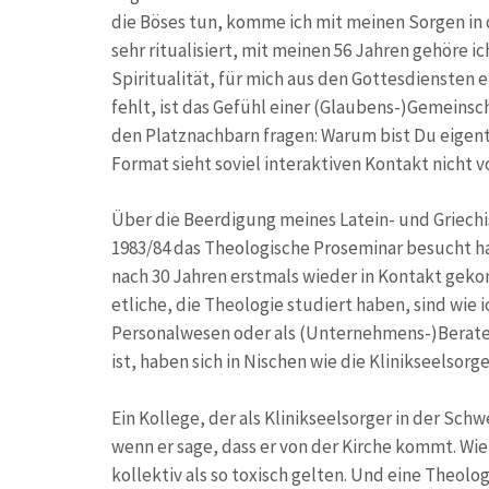
die Böses tun, komme ich mit meinen Sorgen in di
sehr ritualisiert, mit meinen 56 Jahren gehöre 
Spiritualität, für mich aus den Gottesdiensten
fehlt, ist das Gefühl einer (Glaubens-)Gemeinsc
den Platznachbarn fragen: Warum bist Du eigent
Format sieht soviel interaktiven Kontakt nicht vo
Über die Beerdigung meines Latein- und Griechi
1983/84 das Theologische Proseminar besucht ha
nach 30 Jahren erstmals wieder in Kontakt gekom
etliche, die Theologie studiert haben, sind wie 
Personalwesen oder als (Unternehmens-)Berater; 
ist, haben sich in Nischen wie die Klinikseelso
Ein Kollege, der als Klinikseelsorger in der Sc
wenn er sage, dass er von der Kirche kommt. Wi
kollektiv als so toxisch gelten. Und eine Theo