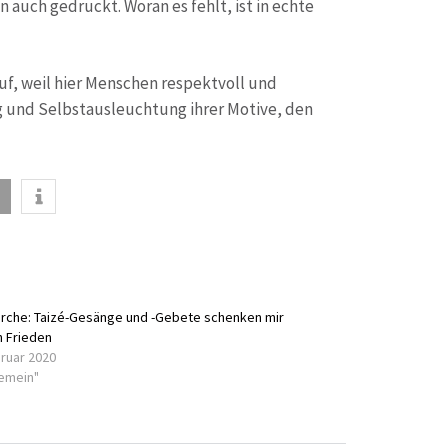
 auch gedruckt. Woran es fehlt, ist in echte
uf, weil hier Menschen respektvoll und
 und Selbstausleuchtung ihrer Motive, den
irche: Taizé-Gesänge und -Gebete schenken mir
n Frieden
bruar 2020
gemein"