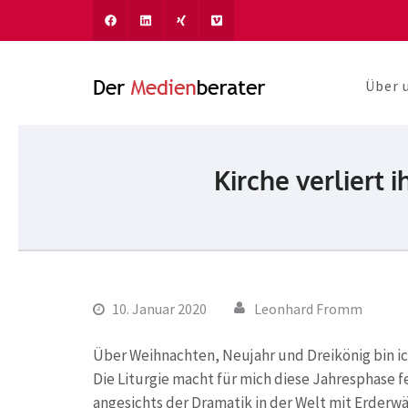
Über 
Der Medien
Journalismus und Komm
Kirche verliert
10. Januar 2020
Leonhard Fromm
Über Weihnachten, Neujahr und Dreikönig bin ich
Die Liturgie macht für mich diese Jahresphase fe
angesichts der Dramatik in der Welt mit Erde