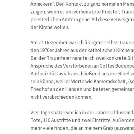
Abnickern“. Den Kontakt zu ganz normalen Mensc
zeigen, wenn es um verheiratete Priester, Tra
priesterlichen Ämtern gehe. All diese Verweige
der Kirche wollen.
Am 27. Dezember war ich übrigens selbst Traue
den 1970er Jahren aus der katholischen Kirche 
Bei der Trauerfeier nannte ich zwei konkrete 
Ansprüche des Verstorbenen an Gottes Bodenper
Katholizität las ich anschließend aus der Bibel 
sein könne, weil er Werte wie Kameradschaft, (s
Friedhof an den Händen und beteten gemeinsam 
nicht verabschieden können.
Vier Tage später war ich in der Jahresschlussand
Tote, 110 Austritte und zwei Eintritte. Außerde
mehr viele finden, die an meinem Grab (auswänd