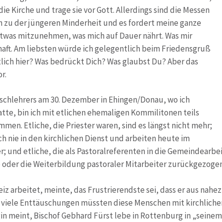
e Kirche und trage sie vor Gott. Allerdings sind die Messen
ich zu der jüngeren Minderheit und es fordert meine ganze
 etwas mitzunehmen, was mich auf Dauer nährt. Was mir
haft. Am liebsten würde ich gelegentlich beim Friedensgruß
lich hier? Was bedrückt Dich? Was glaubst Du? Aber das
r.
schlehrers am 30. Dezember in Ehingen/Donau, wo ich
tte, bin ich mit etlichen ehemaligen Kommilitonen teils
men. Etliche, die Priester waren, sind es längst nicht mehr;
ich nie in den kirchlichen Dienst und arbeiten heute im
und etliche, die als Pastoralreferenten in die Gemeindearbeit
rge oder die Weiterbildung pastoraler Mitarbeiter zurückgezog
hweiz arbeitet, meinte, das Frustrierendste sei, dass er aus na
e viele Enttäuschungen müssten diese Menschen mit kirchliche
login meint, Bischof Gebhard Fürst lebe in Rottenburg in „sei