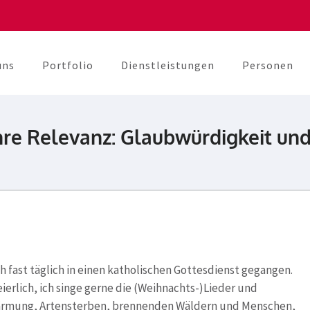
uns
Portfolio
Dienstleistungen
Personen
berater
unikation
 ihre Relevanz: Glaubwürdigkeit un
 fast täglich in einen katholischen Gottesdienst gegangen.
ierlich, ich singe gerne die (Weihnachts-)Lieder und
rwärmung, Artensterben, brennenden Wäldern und Menschen,