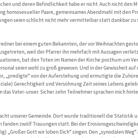
hen und deren Befindlichkeit habe er nicht. Auch nicht den Mu
uung homosexueller Paare, gemeinsames Abendmahl mit den Pr
rungen seien schlicht nicht mehr vermittelbar statt dankbar z
rredner bei einem guten Bekannten, der vor Weihnachten gesto
ausgetreten, weil der Pfarrer ihn mehrfach mit Aussagen verl
Situationen, bat den Toten im Namen der Kirche posthum um Ve
sonal seien wohl zu groß gewesen. Und in der Gewissheit auf 
vor, „predigte“ von der Auferstehung und ermutigte die Zuhörer
oziale) Gerechtigkeit und Versöhnung Zeit seines Lebens geleb
das Vater-unser. Sicher zehn Teilnehmer sprachen mich hinte
acht unserer Gemeinde. Dort wurde traditionell die Statistik u
m fanden zwölf Trauungen statt. Bei der Erosionsgeschwindigk
ig) „Großer Gott wir loben Dich“ singen. Den „synodalen Weg“ 