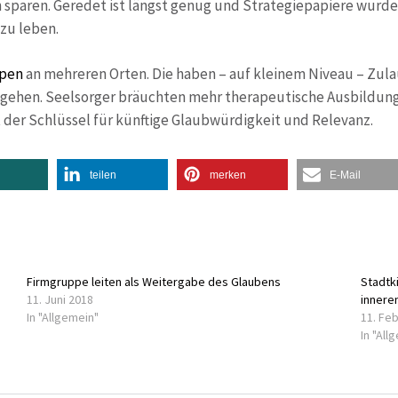
 sparen. Geredet ist längst genug und Strategiepapiere wurden
zu leben.
ppen
an mehreren Orten. Die haben – auf kleinem Niveau – Zula
 gehen. Seelsorger bräuchten mehr therapeutische Ausbildung
t der Schlüssel für künftige Glaubwürdigkeit und Relevanz.
teilen
merken
E-Mail
Firmgruppe leiten als Weitergabe des Glaubens
Stadtk
11. Juni 2018
innere
In "Allgemein"
11. Fe
In "All