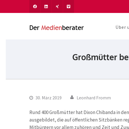
Über 
Der Medien
Journalismus und Komm
Großmütter bef
30. März 2019
Leonhard Fromm
Rund 400 Großmütter hat Dixon Chibanda in den
ausgebildet, die auf öffentlichen Sitzbänken re
Mitbürgern vor allem zuhören und Zeit und Zuw