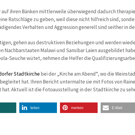
auf ihren Bänken mittlerweile überwiegend dadurch therapiert
keine Ratschläge zu geben, weil diese nicht hilfreich sind, s
endes Verhalten und Aggression generell sind seither in der G
ltigen, gehen aus destruktiven Beziehungen und werden wieder 
en Nachbarstaaten Malawi und Sansibar Laien ausgebildet habe
Ebola-Seuche wütet, nehmen die Helfer die Qualifizierungsarbei
orfer Stadtkirche
bei der „Kirche am Abend“, wo die Weinstädt
gleitet hat. Ihren Bericht untermalte sie mit Fotos von Rainer
 hat. Aktuell ist die Fotoausstellung in der Stadtkirche zu seh
teilen
merken
E-Mail