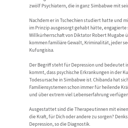
zwölf Psychiatern, die in ganz Simbabwe mit sei
Nachdem er in Tschechien studiert hatte und m
im Prinzip ausgesorgt gehabt hätte, engagierte 
Willkürherrschaft von Diktator Robert Mugabe ü
kommen familiäre Gewalt, Kriminalität, jeder sech
Kufungisisa.
Der Begriff steht für Depression und bedeutet i
kommt, dass psychische Erkrankungen in der Kul
Todesursache in Simbabwe ist. Chibanda hat sich
Familiensystemen schon immer für heilende Kräf
und über extrem viel Lebenserfahrung verfügen
Ausgestattet sind die Therapeutinnen mit einem 
die Kraft, für Dich oder andere zu sorgen? Den
Depression, so die Diagnostik.