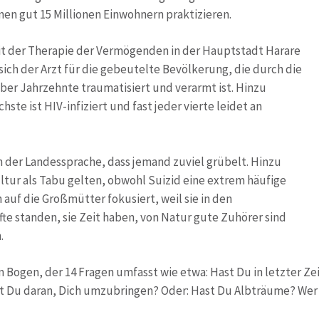
nen gut 15 Millionen Einwohnern praktizieren.
it der Therapie der Vermögenden in der Hauptstadt Harare
sich der Arzt für die gebeutelte Bevölkerung, die durch die
ber Jahrzehnte traumatisiert und verarmt ist. Hinzu
ste ist HIV-infiziert und fast jeder vierte leidet an
n der Landessprache, dass jemand zuviel grübelt. Hinzu
tur als Tabu gelten, obwohl Suizid eine extrem häufige
 auf die Großmütter fokusiert, weil sie in den
te standen, sie Zeit haben, von Natur gute Zuhörer sind
.
Bogen, der 14 Fragen umfasst wie etwa: Hast Du in letzter Ze
kst Du daran, Dich umzubringen? Oder: Hast Du Albträume? Wer