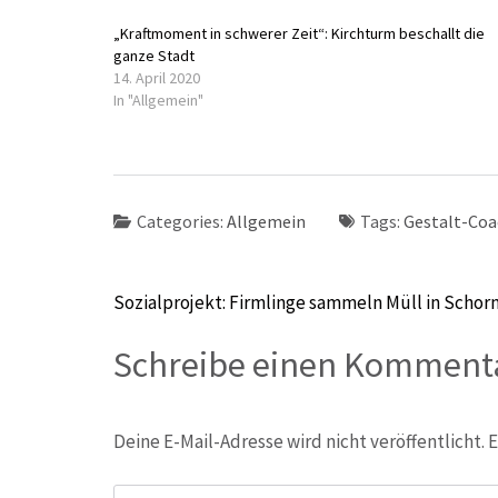
„Kraftmoment in schwerer Zeit“: Kirchturm beschallt die
ganze Stadt
14. April 2020
In "Allgemein"
Categories:
Allgemein
Tags:
Gestalt-Coa
Beitragsnavigation
Sozialprojekt: Firmlinge sammeln Müll in Schor
Schreibe einen Komment
Deine E-Mail-Adresse wird nicht veröffentlicht.
E