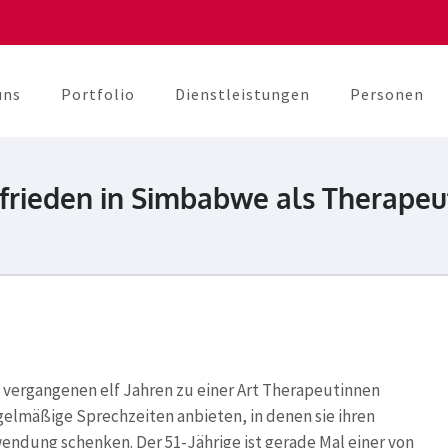
uns
Portfolio
Dienstleistungen
Personen
berater
unikation
rieden in Simbabwe als Therapeu
 vergangenen elf Jahren zu einer Art Therapeutinnen
gelmäßige Sprechzeiten anbieten, in denen sie ihren
endung schenken. Der 51-Jährige ist gerade Mal einer von