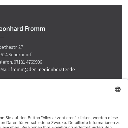
eonhard Fromm
oethestr. 27
3614 Schorndorf
elefon. 07181 4769906
-Mail:
fromm@der-medienberater.de