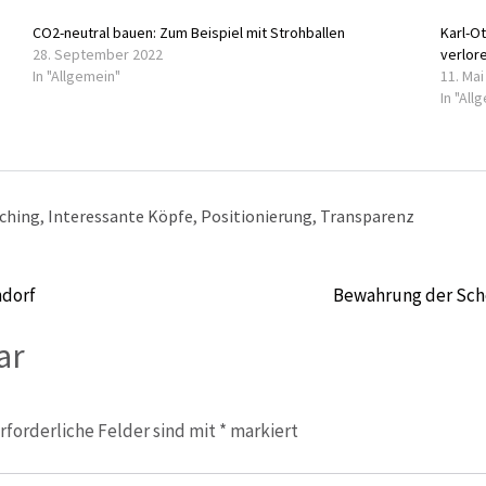
CO2-neutral bauen: Zum Beispiel mit Strohballen
Karl-Ot
28. September 2022
verlor
In "Allgemein"
11. Mai
In "All
ching
,
Interessante Köpfe
,
Positionierung
,
Transparenz
ndorf
Bewahrung der Schö
ar
rforderliche Felder sind mit
*
markiert