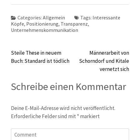
Categories:
Allgemein
Tags:
Interessante
Köpfe
,
Positionierung
,
Transparenz
,
Unternehmenskommunikation
Beitragsnavigation
Steile These in neuem
Männerarbeit von
Buch: Standard ist tödlich
Schorndorf und Kitale
vernetzt sich
Schreibe einen Kommentar
Deine E-Mail-Adresse wird nicht veröffentlicht.
Erforderliche Felder sind mit
*
markiert
Comment