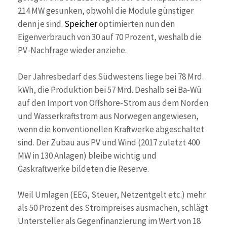
214 MW gesunken, obwohl die Module günstiger
denn je sind.
Speicher
optimierten nun den
Eigenverbrauch von 30 auf 70 Prozent, weshalb die
PV-Nachfrage wieder anziehe.
Der Jahresbedarf des Südwestens liege bei 78 Mrd.
kWh, die Produktion bei 57 Mrd. Deshalb sei Ba-Wü
auf den Import von Offshore-Strom aus dem Norden
und Wasserkraftstrom aus Norwegen angewiesen,
wenn die konventionellen Kraftwerke abgeschaltet
sind. Der Zubau aus PV und Wind (2017 zuletzt 400
MW in 130 Anlagen) bleibe wichtig und
Gaskraftwerke bildeten die Reserve.
Weil Umlagen (EEG, Steuer, Netzentgelt etc.) mehr
als 50 Prozent des Strompreises ausmachen, schlägt
Untersteller als Gegenfinanzierung im Wert von 18