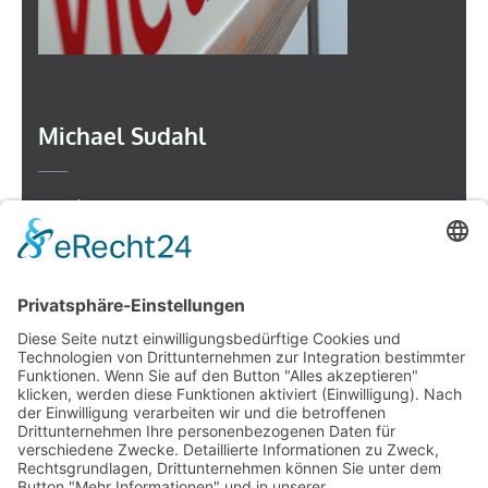
Michael Sudahl
Beethovenstr. 4
73614 Schorndorf
Telefon: 07181 477 9998
E-Mail:
sudahl@der-medienberater.de
Leonhard Fromm
Goethestr. 27
73614 Schorndorf