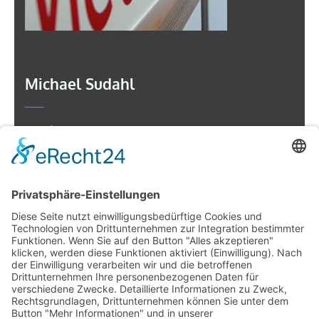
Michael Sudahl
Beethovenstr. 4
73614 Schorndorf
Telefon: 07181 477 9998
E-Mail:
sudahl@der-medienberater.de
Leonhard Fromm
Goethestr. 27
73614 Schorndorf