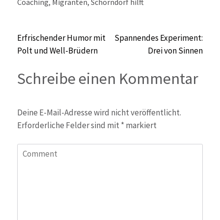
Coaching
,
Migranten
,
Schorndorf hilft
Beitragsnavigation
Erfrischender Humor mit
Spannendes Experiment:
Polt und Well-Brüdern
Drei von Sinnen
Schreibe einen Kommentar
Deine E-Mail-Adresse wird nicht veröffentlicht.
Erforderliche Felder sind mit
*
markiert
Comment