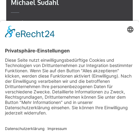
Michael Sudahl
Beethovenstr. 4
73614 Schorndorf
Telefon: 07181 477 9998
E-Mail:
sudahl@der-medienberater.de
Leonhard Fromm
Goethestr. 27
73614 Schorndorf
Telefon. 07181 4769906
E-Mail:
fromm@der-medienberater.de