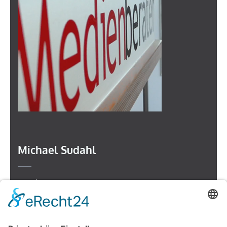
Michael Sudahl
Beethovenstr. 4
73614 Schorndorf
Telefon: 07181 477 9998
E-Mail:
sudahl@der-medienberater.de