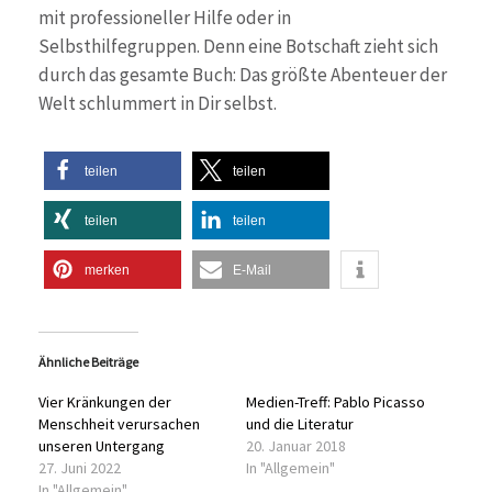
mit professioneller Hilfe oder in
Selbsthilfegruppen. Denn eine Botschaft zieht sich
durch das gesamte Buch: Das größte Abenteuer der
Welt schlummert in Dir selbst.
teilen
teilen
teilen
teilen
merken
E-Mail
Ähnliche Beiträge
Vier Kränkungen der
Medien-Treff: Pablo Picasso
Menschheit verursachen
und die Literatur
unseren Untergang
20. Januar 2018
27. Juni 2022
In "Allgemein"
In "Allgemein"