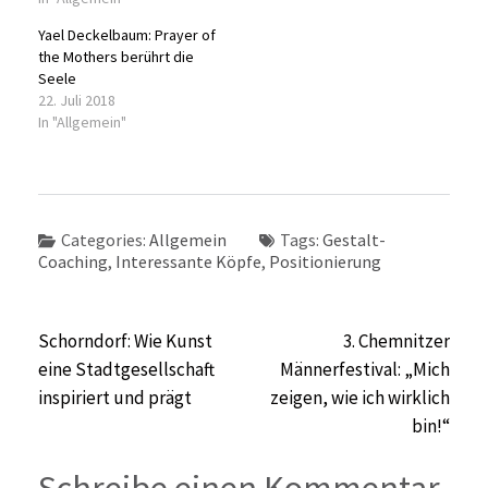
Yael Deckelbaum: Prayer of
the Mothers berührt die
Seele
22. Juli 2018
In "Allgemein"
Categories:
Allgemein
Tags:
Gestalt-
Coaching
,
Interessante Köpfe
,
Positionierung
Beitragsnavigation
Schorndorf: Wie Kunst
3. Chemnitzer
eine Stadtgesellschaft
Männerfestival: „Mich
inspiriert und prägt
zeigen, wie ich wirklich
bin!“
Schreibe einen Kommentar