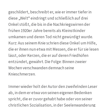
geschildert, beschreibt er, wie er immer tiefer in
diese „Welt“ eindringt und schließlich auf drei
Onkel stößt, die bis in die Nachkriegswirren der
frühen 1920er Jahre bereits als Kleinstkinder
umkamen und deren Tod nicht gewürdigt wurde.
Kurz: Aus seinem Knie schrien diese Onkel um Hilfe,
die er ihnen nun etwa mit Messen, die er für sie lesen
lässt, oder Kerzen, die er auf deren Friedhöfen
entzündet, gewährt. Die Folge: Binnen zweier
Wochen verschwanden demnach seine
Knieschmerzen.
Immer wieder holt der Autor den zweifelnden Leser
ab, in dem er etwa von seinen eigenen Bedenken
spricht, die er zuvor gehabt habe oder von seiner
christlichen Sozialisation, in der Seelenwanderung