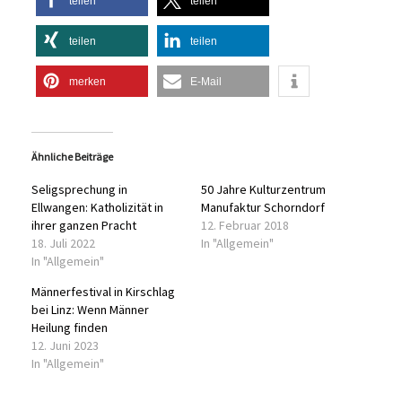
teilen
teilen
teilen
teilen
merken
E-Mail
Ähnliche Beiträge
Seligsprechung in
50 Jahre Kulturzentrum
Ellwangen: Katholizität in
Manufaktur Schorndorf
ihrer ganzen Pracht
12. Februar 2018
18. Juli 2022
In "Allgemein"
In "Allgemein"
Männerfestival in Kirschlag
bei Linz: Wenn Männer
Heilung finden
12. Juni 2023
In "Allgemein"