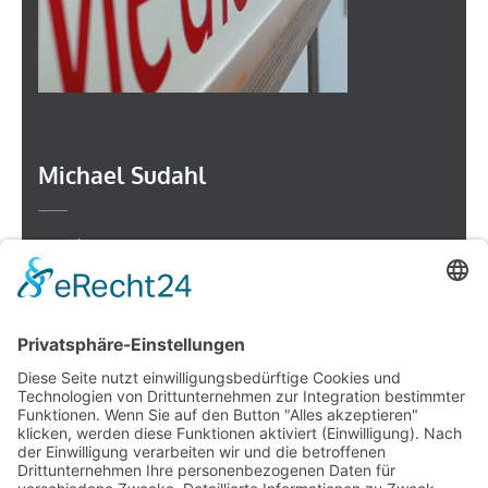
Michael Sudahl
Beethovenstr. 4
73614 Schorndorf
Telefon: 07181 477 9998
E-Mail:
sudahl@der-medienberater.de
Leonhard Fromm