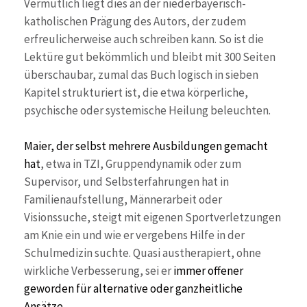
Vermutlich liegt dies an der niederbayerisch-
katholischen Prägung des Autors, der zudem
erfreulicherweise auch schreiben kann. So ist die
Lektüre gut bekömmlich und bleibt mit 300 Seiten
überschaubar, zumal das Buch logisch in sieben
Kapitel strukturiert ist, die etwa körperliche,
psychische oder systemische Heilung beleuchten.
Maier, der selbst mehrere Ausbildungen gemacht
hat
, etwa in TZI, Gruppendynamik oder zum
Supervisor, und Selbsterfahrungen hat in
Familienaufstellung, Männerarbeit oder
Visionssuche, steigt mit eigenen Sportverletzungen
am Knie ein und wie er vergebens Hilfe in der
Schulmedizin suchte. Quasi austherapiert, ohne
wirkliche Verbesserung, sei er
immer offener
geworden für alternative oder ganzheitliche
Ansätze.