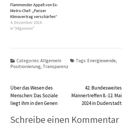
Flammender Appell von Ex-
Metro-Chef: „Pariser
Klimavertrag verschärfen“
4. Dezember 2018
In "Allgemein"
Categories:
Allgemein
Tags:
Energiewende
,
Positionierung
,
Transparenz
Beitragsnavigation
Über das Wesen des
42. Bundesweites
Menschen: Das Soziale
Männertreffen 8.-12. Mai
liegt ihm in den Genen
2024 in Duderstadt
Schreibe einen Kommentar