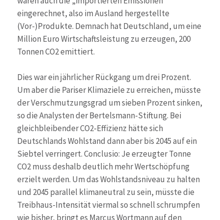
waren auch die „importierten Emissionen“
eingerechnet, also im Ausland hergestellte
(Vor-)Produkte. Demnach hat Deutschland, um eine
Million Euro Wirtschaftsleistung zu erzeugen, 200
Tonnen CO2 emittiert.
Dies war ein jährlicher Rückgang um drei Prozent.
Um aber die Pariser Klimaziele zu erreichen, müsste
der Verschmutzungsgrad um sieben Prozent sinken,
so die Analysten der Bertelsmann-Stiftung. Bei
gleichbleibender CO2-Effizienz hätte sich
Deutschlands Wohlstand dann aber bis 2045 auf ein
Siebtel verringert. Conclusio: Je erzeugter Tonne
CO2 muss deshalb deutlich mehr Wertschöpfung
erzielt werden. Um das Wohlstandsniveau zu halten
und 2045 parallel klimaneutral zu sein, müsste die
Treibhaus-Intensität viermal so schnell schrumpfen
wie bisher, bringt es Marcus Wortmann auf den