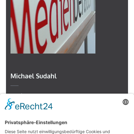
Michael Sudahl
Beethovenstr. 4
73614 Schorndorf
Telefon: 07181 477 9998
E-Mail:
sudahl@der-medienberater.de