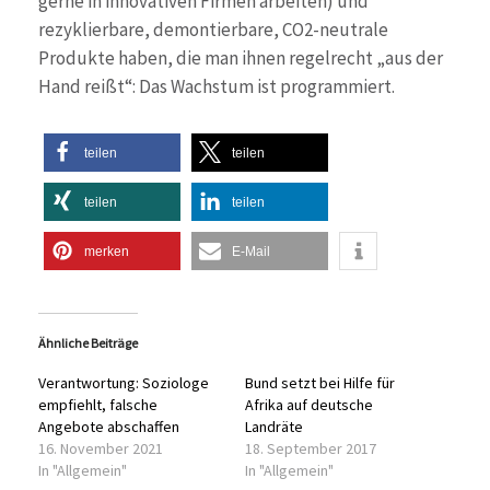
gerne in innovativen Firmen arbeiten) und
rezyklierbare, demontierbare, CO2-neutrale
Produkte haben, die man ihnen regelrecht „aus der
Hand reißt“: Das Wachstum ist programmiert.
teilen
teilen
teilen
teilen
merken
E-Mail
Ähnliche Beiträge
Verantwortung: Soziologe
Bund setzt bei Hilfe für
empfiehlt, falsche
Afrika auf deutsche
Angebote abschaffen
Landräte
16. November 2021
18. September 2017
In "Allgemein"
In "Allgemein"