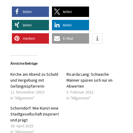
teilen
teilen
teilen
teilen
merken
E-Mail
Ähnliche Beiträge
Kirche am Abend zu Schuld
Ricarda Lang: Schwache
und Vergebung mit
Männer spüren sich nur im
Gefängnispfarrerin
Abwerten
11. November 2019
5. Februar 2022
In "Allgemein"
In "Allgemein"
Schorndorf: Wie Kunst eine
Stadtgesellschaft inspiriert
und prägt
30. April 2025
In "Allgemein"