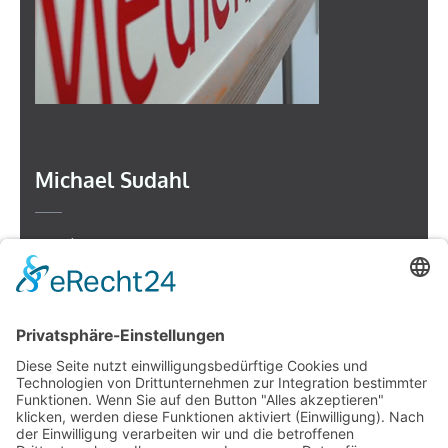
Michael Sudahl
Beethovenstr. 4
73614 Schorndorf
Telefon: 07181 477 9998
E-Mail:
sudahl@der-medienberater.de
Leonhard Fromm