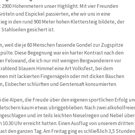
t 2900 Höhenmetern unser Highlight. Mit vier Freunden
öteln und Eispickel passierten, ehe wir uns in eine
tieg in den rund 900 Meter hohen Klettersteig bildete, der
tahlseilen gesichert ist.
, weil die je 80 Menschen fassende Gondel zur Zugspitze
ülte. Diese Begegnung war ein harter Kontrast nach den
er Felswand, die ich nur mit wenigen Bergwanderern vor
 strahlend blauem Himmel eine Art Volksfest, bei dem
men mit lackierten Fingernägeln oder mit dicken Bäuchen
n, Eisbecher schlürften und Gerstensaft konsumierten.
 die Alpen, die Freude über den eigenen sportlichen Erfolg un
Gletschern kaum etwas übriggeblieben. Nach zwei alkoholfreie
mgeschlagen und im teils leichten Nieselregen und Nebel über 
m 10.30 Uhr erreicht hatten. Einen Ausflug von unserem dritte
st den ganzen Tag. Am Freitag ging es schließlich 3,5 Stunden