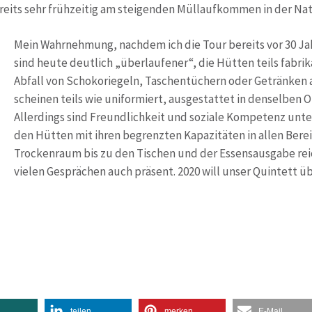
ereits sehr frühzeitig am steigenden Müllaufkommen in der Nat
Mein Wahrnehmung, nachdem ich die Tour bereits vor 30 Jah
sind heute deutlich „überlaufener“, die Hütten teils fabrika
Abfall von Schokoriegeln, Taschentüchern oder Getränken 
scheinen teils wie uniformiert, ausgestattet in denselben
Allerdings sind Freundlichkeit und soziale Kompetenz unte
den Hütten mit ihren begrenzten Kapazitäten in allen Bere
Trockenraum bis zu den Tischen und der Essensausgabe re
vielen Gesprächen auch präsent. 2020 will unser Quintett 
teilen
merken
E-Mail