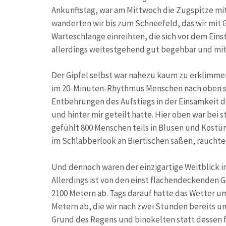
Ankunftstag, war am Mittwoch die Zugspitze mi
wanderten wir bis zum Schneefeld, das wir mit Gr
Warteschlange einreihten, die sich vor dem Eins
allerdings weitestgehend gut begehbar und mit S
Der Gipfel selbst war nahezu kaum zu erklimmen
im 20-Minuten-Rhythmus Menschen nach oben sp
Entbehrungen des Aufstiegs in der Einsamkeit d
und hinter mir geteilt hatte. Hier oben war bei
gefühlt 800 Menschen teils in Blusen und Kostü
im Schlabberlook an Biertischen saßen, rauchte
Und dennoch waren der einzigartige Weitblick in
Allerdings ist von den einst flächendeckenden 
2100 Metern ab. Tags darauf hatte das Wetter u
Metern ab, die wir nach zwei Stunden bereits u
Grund des Regens und binokelten statt dessen fa