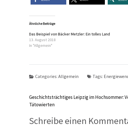
Ähnliche Beiträge
Das Beispiel von Bäcker Metzler: Ein tolles Land
13. August 2018
In "Allgemein"
Categories:
Allgemein
Tags:
Energiewen
Beitragsnavigation
Geschichtsträchtiges Leipzig im Hochsommer: V
Tätowierten
Schreibe einen Komment