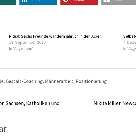
Ritual: Sechs Freunde wandern jährlich in den Alpen
Selbst
18. September 2020
4. Dez
In "Allgemein"
In "All
de
,
Gestalt-Coaching
,
Männerarbeit
,
Positionierung
on Sachsen, Katholiken und
Nikita Miller: New
ar