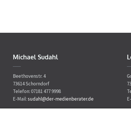
Michael Sudahl
L
Beethovenstr. 4
G
73614 Schorndorf
7
Telefon: 07181 477 9998
T
E-Mail:
sudahl@der-medienberater.de
E