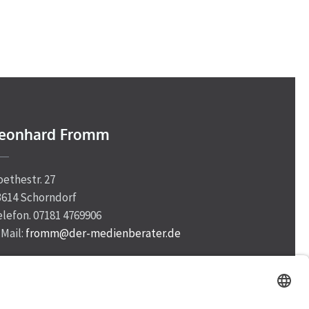
eonhard Fromm
oethestr. 27
3614 Schorndorf
elefon. 07181 4769906
-Mail:
fromm@der-medienberater.de