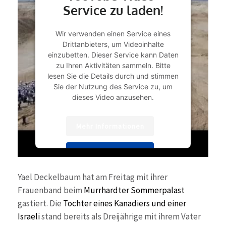
Service zu laden!
Wir verwenden einen Service eines
Drittanbieters, um Videoinhalte
einzubetten. Dieser Service kann Daten
zu Ihren Aktivitäten sammeln. Bitte
lesen Sie die Details durch und stimmen
Sie der Nutzung des Service zu, um
dieses Video anzusehen.
Mehr Informationen
Akzeptieren
powered by
Usercentrics Consent
Yael Deckelbaum hat am Freitag mit ihrer
Management Platform
&
eRecht24
Frauenband beim
Murrhardter Sommerpalast
gastiert. Die
Tochter eines Kanadiers und einer
Israeli
stand bereits als Dreijährige mit ihrem Vater