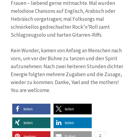
Frauen – liebend gerne mitmachte. Mal wurden
melodiöse Chansons auf Englisch, Arabisch oder
Hebräisch vorgetragen; mal Folksongs mal
schnörkellos gedrechselter Rock’n’Roll samt
Schlagzeugsolo und harten Gitarren-Riffs.
Kein Wunder, kamen von Anfang an Menschen nach
vorn, um vor der Bühne zu tanzen und den Spirit
aufzunehmen. Nach zwei heiteren Stunden dichter
Energie folgten mehrere Zugaben und die Zusage,
wieder zu kommen. Danke, Yael and the mothers!
You are wellcome.
teilen
teilen
teilen
teilen
merken
E-Mail