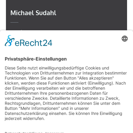
Michael Sudahl
Beethovenstr. 4
73614 Schorndorf
Telefon: 07181 477 9998
E-Mail:
sudahl@der-medienberater.de
Leonhard Fromm
Goethestr. 27
73614 Schorndorf
Telefon. 07181 4769906
E-Mail:
fromm@der-medienberater.de