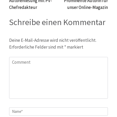
Beitragsnavigation
Autorenlesung mit PV-
Prominente Autorin für
Chefredakteur
unser Online-Magazin
Schreibe einen Kommentar
Deine E-Mail-Adresse wird nicht veröffentlicht.
Erforderliche Felder sind mit
*
markiert
Comment
Name
*