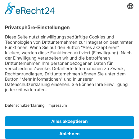
73614 Schorndorf
Telefon: 07181 477 9998
E-Mail:
sudahl@der-medienberater.de
Leonhard Fromm
Goethestr. 27
73614 Schorndorf
Telefon. 07181 4769906
E-Mail:
fromm@der-medienberater.de
© 2026 |
Der Medienberater
|
Impressum
|