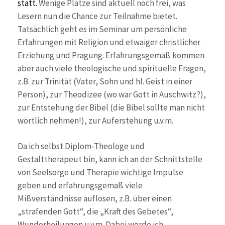
statt.
Wenige Plätze sind aktuell noch frei, was
Lesern nun die Chance zur Teilnahme bietet.
Tatsächlich geht es im Seminar um persönliche
Erfahrungen mit Religion und etwaiger christlicher
Erziehung und Prägung. Erfahrungsgemäß kommen
aber auch viele theologische und spirituelle Fragen,
z.B. zur Trinität (Vater, Sohn und hl. Geist in einer
Person), zur Theodizee (wo war Gott in Auschwitz?),
zur Entstehung der Bibel (die Bibel sollte man nicht
wörtlich nehmen!), zur Auferstehung u.v.m.
Da ich selbst Diplom-Theologe und
Gestalttherapeut bin, kann ich an der Schnittstelle
von Seelsorge und Therapie wichtige Impulse
geben und erfahrungsgemäß viele
Mißverständnisse auflösen, z.B. über einen
„strafenden Gott“, die „Kraft des Gebetes“,
Wunderheilungen u.v.m. Dabei werde ich