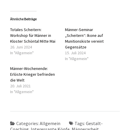
Ähnliche Beiträge
Totales Scheitern:
Männer-Seminar
Workshop für Männer in
„Scheitern“: Ikone auf
Kloster Schöntal Mitte Mai
Munitionskiste vereint
26. Juni 2024
Gegensätze
In "Allgemein"
15. Juli 2024
In "Allgemein"
Männer-Wochenende:
Erlöste Krieger befrieden
die Welt
20. Juli 2021
In "Allgemein"
Categories:
Allgemein
Tags:
Gestalt-
Coaching
,
Interessante Köpfe
,
Männerarbeit