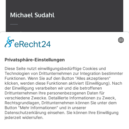
Michael Sudahl
Beethovenstr. 4
73614 Schorndorf
Telefon: 07181 477 9998
E-Mail:
sudahl@der-medienberater.de
Leonhard Fromm
Goethestr. 27
73614 Schorndorf
Telefon. 07181 4769906
E-Mail:
fromm@der-medienberater.de