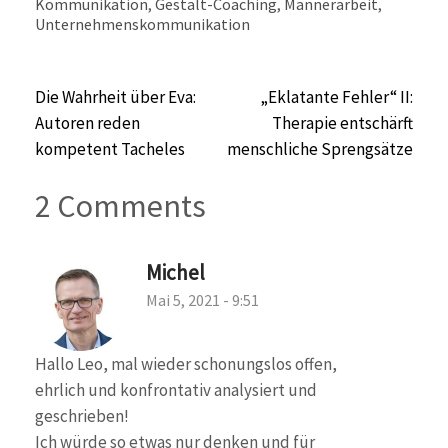
Kommunikation
,
Gestalt-Coaching
,
Männerarbeit
,
Unternehmenskommunikation
Beitragsnavigation
Die Wahrheit über Eva:
„Eklatante Fehler“ II:
Autoren reden
Therapie entschärft
kompetent Tacheles
menschliche Sprengsätze
2 Comments
Michel
Mai 5, 2021 - 9:51
Hallo Leo, mal wieder schonungslos offen,
ehrlich und konfrontativ analysiert und
geschrieben!
Ich würde so etwas nur denken und für