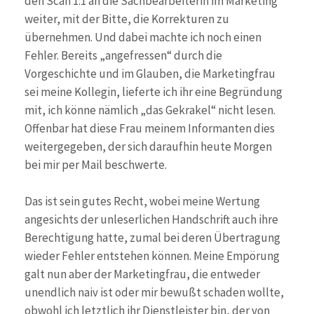
den Scan 1:1 an die Sachbearbeiterin im Marketing
weiter, mit der Bitte, die Korrekturen zu
übernehmen. Und dabei machte ich noch einen
Fehler. Bereits „angefressen“ durch die
Vorgeschichte und im Glauben, die Marketingfrau
sei meine Kollegin, lieferte ich ihr eine Begründung
mit, ich könne nämlich „das Gekrakel“ nicht lesen.
Offenbar hat diese Frau meinem Informanten dies
weitergegeben, der sich daraufhin heute Morgen
bei mir per Mail beschwerte.
Das ist sein gutes Recht, wobei meine Wertung
angesichts der unleserlichen Handschrift auch ihre
Berechtigung hatte, zumal bei deren Übertragung
wieder Fehler entstehen können. Meine Empörung
galt nun aber der Marketingfrau, die entweder
unendlich naiv ist oder mir bewußt schaden wollte,
obwohl ich letztlich ihr Dienstleister bin, der von