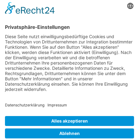
73614 Schorndorf
Telefon: 07181 477 9998
E-Mail:
sudahl@der-medienberater.de
Leonhard Fromm
Goethestr. 27
73614 Schorndorf
Telefon. 07181 4769906
E-Mail:
fromm@der-medienberater.de
© 2026 |
Der Medienberater
|
Impressum
|