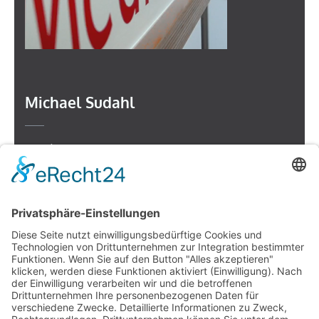
Michael Sudahl
Beethovenstr. 4
73614 Schorndorf
Telefon: 07181 477 9998
E-Mail:
sudahl@der-medienberater.de
Leonhard Fromm
Goethestr. 27