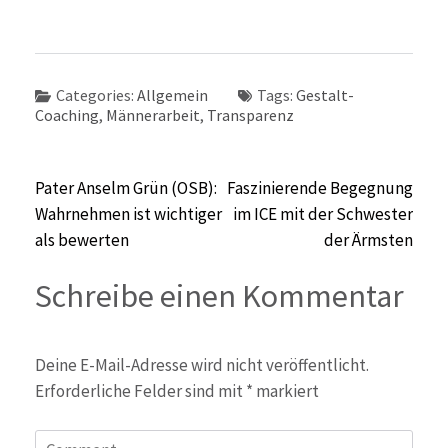
Categories:
Allgemein
Tags:
Gestalt-
Coaching
,
Männerarbeit
,
Transparenz
Beitragsnavigation
Pater Anselm Grün (OSB):
Faszinierende Begegnung
Wahrnehmen ist wichtiger
im ICE mit der Schwester
als bewerten
der Ärmsten
Schreibe einen Kommentar
Deine E-Mail-Adresse wird nicht veröffentlicht.
Erforderliche Felder sind mit
*
markiert
Comment