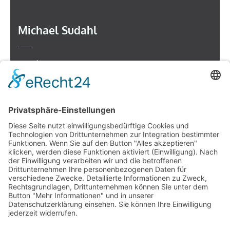
Michael Sudahl
Beethovenstr. 4
73614 Schorndorf
Telefon: 07181 477 9998
E-Mail:
sudahl@der-medienberater.de
Leonhard Fromm
Goethestr. 27
73614 Schorndorf
Telefon. 07181 4769906
E-Mail:
fromm@der-medienberater.de