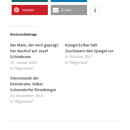
merken
E-Mail
Ähnliche Beiträge
Der Mann, der mich geprägt
Königin Esther hält
hat: Nachruf auf Josef
Zuschauern den Spiegel vor
Schönbrunn
9. Oktober 2017
25. Januar 2020
In "Allgemein"
In "Allgemein"
Sternstunde der
Demokratie: Völker
Schorndorfer Ehrenbürger
10. Dezember 2018
In "Allgemein"