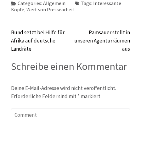
Categories:
Allgemein
Tags:
Interessante
Köpfe
,
Wert von Pressearbeit
Beitragsnavigation
Bund setzt bei Hilfe für
Ramsauer stellt in
Afrika auf deutsche
unseren Agenturräumen
Landräte
aus
Schreibe einen Kommentar
Deine E-Mail-Adresse wird nicht veröffentlicht.
Erforderliche Felder sind mit
*
markiert
Comment